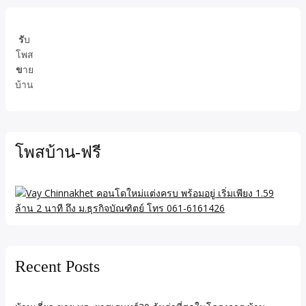
รั
บ
โพส
ข
าย
บ้าน
โพสบ้าน-ฟรี
Recent Posts