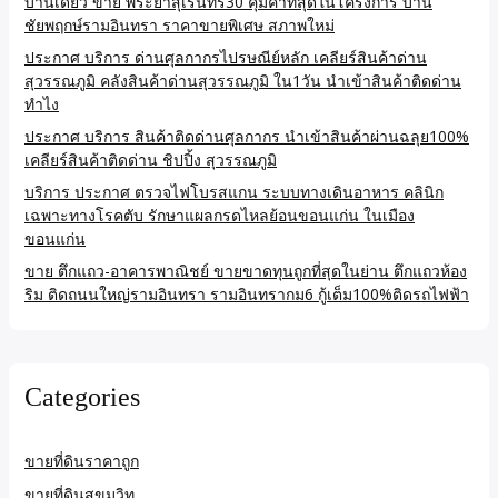
บ้านเดี่ยว ขาย พระยาสุเรนทร์30 คุ้มค่าที่สุดในโครงการ บ้าน
ชัยพฤกษ์รามอินทรา ราคาขายพิเศษ สภาพใหม่
ประกาศ บริการ ด่านศุลกากรไปรษณีย์หลัก เคลียร์สินค้าด่าน
สุวรรณภูมิ คลังสินค้าด่านสุวรรณภูมิ ใน1วัน นำเข้าสินค้าติดด่าน
ทำไง
ประกาศ บริการ สินค้าติดด่านศุลกากร นำเข้าสินค้าผ่านฉลุย100%
เคลียร์สินค้าติดด่าน ชิปปิ้ง สุวรรณภูมิ
บริการ ประกาศ ตรวจไฟโบรสแกน ระบบทางเดินอาหาร คลินิก
เฉพาะทางโรคตับ รักษาแผลกรดไหลย้อนขอนแก่น ในเมือง
ขอนแก่น
ขาย ตึกแถว-อาคารพาณิชย์ ขายขาดทุนถูกที่สุดในย่าน ตึกแถวห้อง
ริม ติดถนนใหญ่รามอินทรา รามอินทรากม6 กู้เต็ม100%ติดรถไฟฟ้า
Categories
ขายที่ดินราคาถูก
ขายที่ดินสุขุมวิท