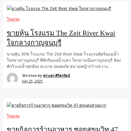
กิจการ 9 ล้านบาท พร้อมสัญญาเช่าที่ดินคงเหลืออีก 15 ปี มีค่าใช้
จ่ายค่าเช่าที่ดิน 209,000 บาท/เดือน ราคา 7,000,000 บาท Tel
091~541~5556 Line ID : boynidabbb รายละเอียดทรัพย์ :: –
ภายในอาคารแบ่งเป็น 2 ชั้น ** ชั้น 1 สูง […]
โรงแรม
ขายหุ้น โรงแรม The Zeit River Kwai
ใจกลางกาญจนบุรี
ขายหุ้น 30% โรงแรม The Zeit River Kwai โรงแรมติดริมแม่น้ำ
ใจกลางกาญจนบุรี ที่พักริมแม่น้ำแคว ใจกลางเมืองกาญจนบุรี ห้อง
พักวิวแม่น้ำทุกห้อง สะอาด ปลอดภัย สนามหญ้ากว้างขวาง
บรรยากาศดี เงียบสงบ ไม่วุ่นวาย มาพักผ่อนแบบชิลๆ ปล่อยใจ ใช้
Written by
สรวงธร ศิริคุรุรัตน์
ชีวิตแบบ slow life ที่สำคัญ – สัตว์เลี้ยงเข้าพักได้ – มีร้านอาหาร
July 25, 2025
และคาเฟ่ ภายในโรงแรม – มีกิจกรรมทั้งทางบกและทางน้ำ ราคา
เพียง 12 ล้านบาท สถานที่สำคัญใกล้เคียง 1. ที่ทำการแขวงบำรุง
ทางรถไฟกาญจนบุรี 2. สกายวอล์คเมืองกาญจนบุรี 3. สะพานข้าม
แม่น้ำแคว 4. บิ๊กซี กาญจนบุรี 5. ทีเอ็มเค พาร์ค กาญจนบุรี ที่ตั้ง
ถนน กัมพูชา ตำบล บ้านใต้ อำเภอเมืองกาญจนบุรี กาญจนบุรี
——————————————————————— […]
โรงแรม
ขายกิจการร้านอาหาร ซอยสุขุมวิท 47