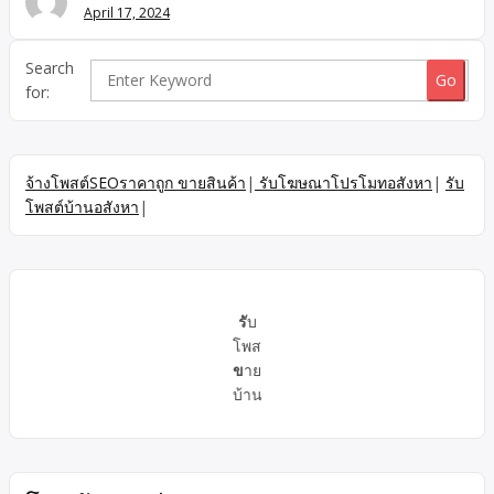
อ่อนนุช . สะดวกสบายกับห้องพักย่าน ศรีนครินทร์ บางนา * ใกล้
April 17, 2024
MRT สายสีเหลือง * ใกล้ห้างสรรพสินค้า ซีคอนสแควร์ พาราไดซ์
ปาร์ค * ใกล้ตลาดนัดรถไฟ * พร้อมวิวห้องพัก * และที่สำคัญ ติด
Search
สถานนีรถไฟฟ้าสายสีเหลือง […]
for:
จ้างโพสต์SEOราคาถูก ขายสินค้า
|
รับโฆษณาโปรโมทอสังหา
|
รับ
โพสต์บ้านอสังหา
|
รั
บ
โพส
ข
าย
บ้าน