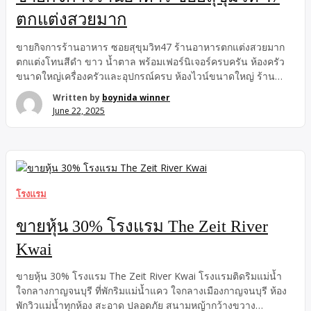
ตกแต่งสวยมาก
ขายกิจการร้านอาหาร ซอยสุขุมวิท47 ร้านอาหารตกแต่งสวยมาก
ตกแต่งโทนสีดำ ขาว น้ำตาล พร้อมเฟอร์นิเจอร์ครบครัน ห้องครัว
ขนาดใหญ่เครื่องครัวและอุปกรณ์ครบ ห้องไวน์ขนาดใหญ่ ร้าน
เป็นกระจกโปร่งเห็นสนามหญ้า ต้นไม้สวยงาม สามารถเข้าดำเนิน
Written by
boynida winner
กิจการต่อได้ทันที อยู่บนพื้นที่ 218 ตารางวา พื้นที่ใช้สอยรวมทั้งหมด
June 22, 2025
900 ตารางเมตร ภายในอาคาร 400 ตารางเมตร ด้านนอกอาคาร
500 ตารางเมตร สามารถรองรับลูกค้าได้ประมาณ 178 ที่นั่ง ขาย
กิจการ 9 ล้านบาท พร้อมสัญญาเช่าที่ดินคงเหลืออีก 15 ปี มีค่าใช้
จ่ายค่าเช่าที่ดิน 209,000 บาท/เดือน ราคา 9,000,000 บาท Tel
091~541~5556 Line ID : boynidabbb รายละเอียดทรัพย์ :: –
ภายในอาคารแบ่งเป็น 2 ชั้น ** ชั้น 1 สูง […]
โรงแรม
ขายหุ้น 30% โรงแรม The Zeit River
Kwai
ขายหุ้น 30% โรงแรม The Zeit River Kwai โรงแรมติดริมแม่น้ำ
ใจกลางกาญจนบุรี ที่พักริมแม่น้ำแคว ใจกลางเมืองกาญจนบุรี ห้อง
พักวิวแม่น้ำทุกห้อง สะอาด ปลอดภัย สนามหญ้ากว้างขวาง