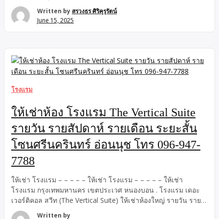
บรรยากาศดี เงียบสงบ ไม่วุ่นวาย มาพักผ่อนแบบชิลๆ ปล่อยใจ ใช้
Written by
สรวงธร ศิริคุรุรัตน์
ชีวิตแบบ slow life ที่สำคัญ – สัตว์เลี้ยงเข้าพักได้ – มีร้านอาหาร
June 15, 2025
และคาเฟ่ ภายในโรงแรม – มีกิจกรรมทั้งทางบกและทางน้ำ ราคา
เพียง 12 ล้านบาท สถานที่สำคัญใกล้เคียง 1. ที่ทำการแขวงบำรุง
ทางรถไฟกาญจนบุรี 2. สกายวอล์คเมืองกาญจนบุรี 3. สะพานข้าม
แม่น้ำแคว 4. บิ๊กซี กาญจนบุรี 5. ทีเอ็มเค พาร์ค กาญจนบุรี ที่ตั้ง
ถนน กัมพูชา ตำบล บ้านใต้ อำเภอเมืองกาญจนบุรี กาญจนบุรี
——————————————————————— […]
โรงแรม
ให้เช่าห้อง โรงแรม The Vertical Suite
รายวัน รายสัปดาห์ รายเดือน ระยะสั้น
โซนศรีนครินทร์ อ่อนนุช โทร 096-947-
7788
ให้เช่า โรงแรม – – – – – ให้เช่า โรงแรม – – – – – ให้เช่า
โรงแรม กรุงเทพมหานคร เขตประเวศ หนองบอน . โรงแรม เดอะ
เวอร์ติคอล สวีท (The Vertical Suite) ให้เช่าห้องใหญ่ รายวัน ราย
สัปดาห์ รายเดือน ระยะสั้น ไม่มีมัดจำล่วงหน้า โซนศรีนครินทร์
Written by