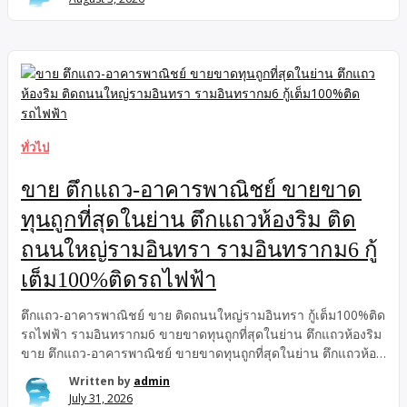
ประกาศ ตรวจไฟโบรสแกน คลินิกเฉพาะทางโรคตับ ระบบทางเดิน
อาหาร , คลินิกเฉพาะทางโรคตับ ระบบทางเดินอาหาร ในเมือง
ขอนแก่น ขอนแก่นตรวจไฟโบรสแกน รักษาแผลกรดไหลย้อน
ขอนแก่น คลินิกเฉพาะทางโรคตับ ระบบทางเดินอาหาร ในเมือง
ขอนแก่น โดยหมอผู้เชี่ยวชาญ ดูแลตรงจุดตั้งแต่ปัญหากระเพาะไป
จนถึงตับหมดกังวลอาการปวดท้องจุกเสียด แน่นลิ้นปี่ หรือแสบร้อน
กลางอก ด้วยโปรแกรมรักษาแผลกรดไหลย้อนขอนแก่น อย่างตรงจุด
และยั่งยืนยกระดับการดูแลสุขภาพตับด้วยนวัตกรรม ขอนแก่นตรวจ
ทั่วไป
ไฟโบรสแกน เช็กพังผืดและไขมันพอกตับได้ทันทีโดยไม่ต้องเจาะชิ้น
เนื้อวินิจฉัยแม่นยำ รู้ผลไว บริการเป็นกันเอง ไม่ต้องทนรอคิวนาน
ขาย ตึกแถว-อาคารพาณิชย์ ขายขาด
ต้องมาตรวจไฟโบรสแกนขอนแก่น ที่คลินิกหมอมนูญ ถนนประชา
ทุนถูกที่สุดในย่าน ตึกแถวห้องริม ติด
สโมสรพร้อมปรึกษาแพทย์เฉพาะทางและนัดหมายเข้ารับบริการได้
ทันทีที่ คลินิกนายแพทย์มนูญ ขอนแก่น โทร. 061-594-6390 ปลด
ถนนใหญ่รามอินทรา รามอินทรากม6 กู้
ล็อกสุขภาพตับและพุงยุบไร้กรด! คลินิกโรคตับขอนแก่น โดย หมอ
เต็ม100%ติดรถไฟฟ้า
ทางเดินอาหารขอนแก่น นวัตกรรม ตรวจไฟโบรสแกนขอนแก่น
แม่นยำ […]
ตึกแถว-อาคารพาณิชย์ ขาย ติดถนนใหญ่รามอินทรา กู้เต็ม100%ติด
รถไฟฟ้า รามอินทรากม6 ขายขาดทุนถูกที่สุดในย่าน ตึกแถวห้องริม
ขาย ตึกแถว-อาคารพาณิชย์ ขายขาดทุนถูกที่สุดในย่าน ตึกแถวห้อง
ริม ติดถนนใหญ่รามอินทรา รามอินทรากม6 กู้เต็ม100%ติดรถไฟฟ้า
Written by
admin
กู้เต็ม100%ติดรถไฟฟ้า ขายขาดทุนถูกที่สุดในย่าน ตึกแถวห้องริม
July 31, 2026