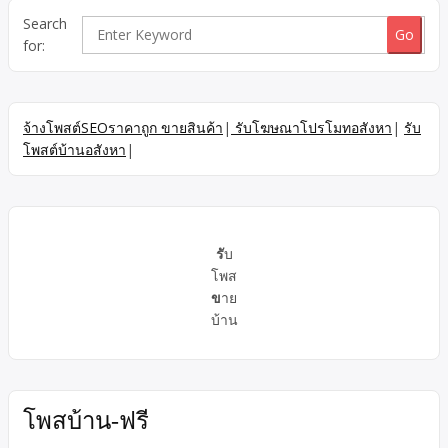
โชว์มายากล Bird Leehun, รับงานโชว์มายากลระดับมืออาชีพ,
Search
Bird Leehun is Thailand’s King of Umbrella Magic Branded
for:
Magic Show สำหรับองค์กรและแบรนด์สินค้า professional magic
show thailand, […]
จ้างโพสต์SEOราคาถูก ขายสินค้า
|
รับโฆษณาโปรโมทอสังหา
|
รับ
โพสต์บ้านอสังหา
|
รั
บ
โพส
ข
าย
บ้าน
โพสบ้าน-ฟรี