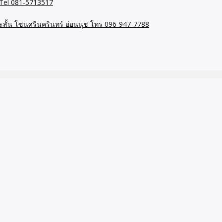
ี Tel 081-5713517
ยะสั้น โซนศรีนครินทร์ อ่อนนุช โทร 096-947-7788