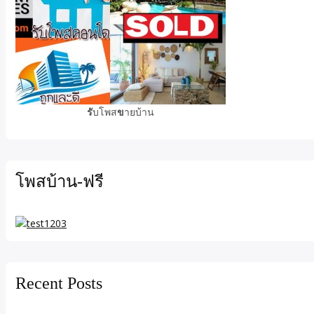
รั
บโพส
ข
ายบ้าน
โพสบ้าน-ฟรี
Recent Posts