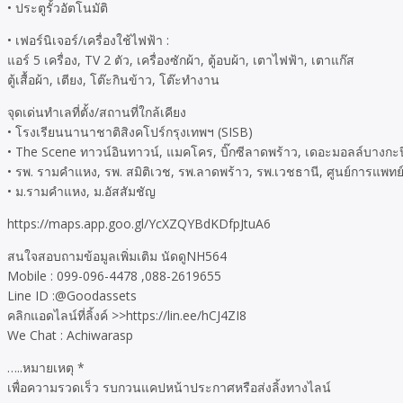
• ประตูรั้วอัตโนมัติ
• เฟอร์นิเจอร์/เครื่องใช้ไฟฟ้า :
แอร์ 5 เครื่อง, TV 2 ตัว, เครื่องซักผ้า, ตู้อบผ้า, เตาไฟฟ้า, เตาแก๊ส
ตู้เสื้อผ้า, เตียง, โต๊ะกินข้าว, โต๊ะทำงาน
จุดเด่นทำเลที่ตั้ง/สถานที่ใกล้เคียง
• โรงเรียนนานาชาติสิงคโปร์กรุงเทพฯ (SISB)
• The Scene ทาวน์อินทาวน์, แมคโคร, บิ๊กซีลาดพร้าว, เดอะมอลล์บาง
• รพ. รามคำแหง, รพ. สมิติเวช, รพ.ลาดพร้าว, รพ.เวชธานี, ศูนย์การแพทย
• ม.รามคำแหง, ม.อัสสัมชัญ
https://maps.app.goo.gl/YcXZQYBdKDfpJtuA6
สนใจสอบถามข้อมูลเพิ่มเติม นัดดูNH564
Mobile : 099-096-4478 ,088-2619655
Line ID :@Goodassets
คลิกแอดไลน์ที่ลิ้งค์ >>https://lin.ee/hCJ4ZI8
We Chat : Achiwarasp
…..หมายเหตุ *
เพื่อความรวดเร็ว รบกวนแคปหน้าประกาศหรือส่งลิ้งทางไลน์