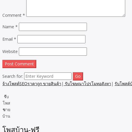
Comment
*
Name
*
Email
*
Website
Search for:
จ้างโพสต์SEOราคาถูก ขายสินค้า
|
รับโฆษณาโปรโมทอสังหา
|
รับโพสต์
รั
บ
โพส
ข
าย
บ้าน
โพสบ้าน-ฟรี