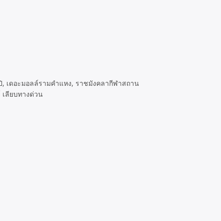
กะปิ, เดอะมอลล์รามคำแหง, ราชมังคลากีฬาสถาน
์ เลียบทางด่วน