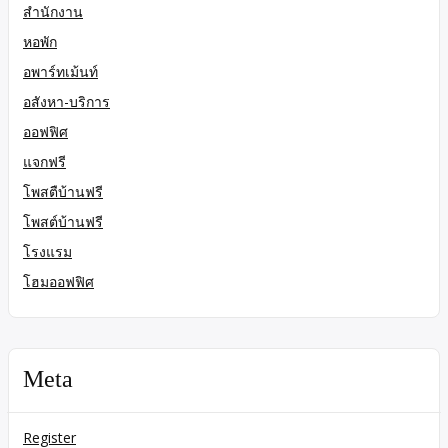
สำนักงาน
หอพัก
อพาร์ทเม้นท์
อสังหา-บริการ
ออฟฟิศ
แจกฟรี
โพสตืบ้านฟรี
โพสต์บ้านฟรี
โรงแรม
โฮมออฟฟิศ
Meta
Register