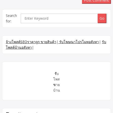
Search
for:
จ้างโพสต์SEOราคาถูก ขายสินค้า
|
รับโฆษณาโปรโมทอสังหา
|
รับ
โพสต์บ้านอสังหา
|
รั
บ
โพส
ข
าย
บ้าน