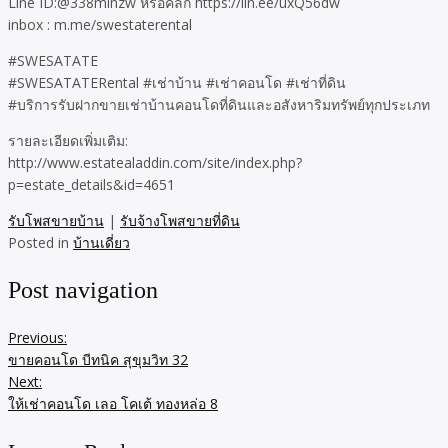
Line ID:@338minzw​ หรือคลิก​ https://lin.ee/uxQ56dw
inbox : m.me/swestaterental
#SWESATATE
#SWESATATERental #เช่าบ้าน #เช่าคอนโด #เช่าที่ดิน
#บริการรับฝากขายเช่าบ้านคอนโดที่ดินและอสังหาริมทรัพย์ทุกประเภท
รายละเอียดเพิ่มเติม:
http://www.estatealaddin.com/site/index.php?
p=estate_details&id=4651
รับโพสขายบ้าน
|
รับจ้างโพสขายที่ดิน
Posted in
บ้านเดี่ยว
Post navigation
Previous:
ขายคอนโด บีทนิค สุขุมวิท 32
Next:
ให้เช่าคอนโด เลอ โคเต้ ทองหล่อ 8