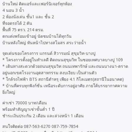
บ้านใหม่ ติดแอร์และเฟอร์นิเจอร์ทุกห้อง
4 นอน 3 น้ำ
2 ห้องนั่งเล่น ชั้น1 และ ชั้น 2
ที่จอดรถได้ 2 คัน
พื้นที่ 75 ตรว. 214 ตรม.
ตกแต่งพร้อมเข้าอยู่ นัดชมบ้านได้ทุกวัน
บ้านหลังใหญ่ หันหน้าไปทางสโมสร สระว่ายน้ำ
จุดเด่นของโครงการ แกรนด์ สิวารมณ์ สุขุมวิท-บางปู
* โครงการตั้งอยู่ในทำเลดี ติดถนนสุขุมวิท ในซอยเทศบาลบางปู 109
* เดินทางสะดวกด้วยถนนสุขุมวิท ถนนเทพารักษ์ และถนนบางนา-ตราด
อยู่นอกเขตโรงงานอุตสาหกรรม สงบเงียบ เป็นส่วนตัว
* ใกล้รถไฟฟ้า BTS สถานีตำหรุ เพียง 4.1 กิโลเมตร(สถานีในอนาคต)
* บ้านที่ครบทุกฟังก์ชั่น เหนือระดับการอยู่อาศัย ภายใต้บรรยากาศความ
ยิ่งใหญ่
ค่าเช่า 70000 บาท/เดือน
พร้อมทำสัญญาเช่าขั้นต่ำ 1 ปี
ชำระเงินประกัน 2 เดือน และล่วงหน้า 1 เดือน
สนใจติดต่อ 087-563-6270 087-759-7854