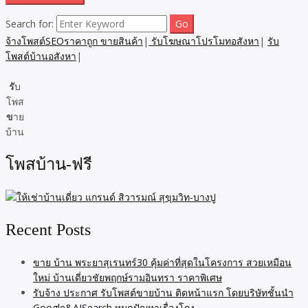
Search for:
จ้างโพสต์SEOราคาถูก ขายสินค้า
|
รับโฆษณาโปรโมทอสังหา
|
รับ
โพสต์บ้านอสังหา
|
รั
บ
โพส
ข
าย
บ้าน
โพสบ้าน-ฟรี
Recent Posts
ขาย บ้าน พระยาสุเรนทร์30 คุ้มค่าที่สุดในโครงการ สวยเหมือน
ใหม่ บ้านเดี่ยวชัยพฤกษ์รามอินทรา ราคาพิเศษ
รับจ้าง ประกาศ รับโพสต์ขายบ้าน ติดหน้าแรก โดยบริษัทชั้นนำ
Google&AISearch หมดปัญหาเรื่องโกง