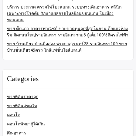
บริการ ประกาศ ตรวจไฟโบรสแกน ระบบทางเดินอาหาร คลินิก
เฉพาะทางโรคตับ รักษาแผลกรดไหลย้อนขอนแก่น ในเมือง
ขอนแก่น
ขาย ตึกแถว-อาคารพาณิชย์ ขายขาดทุนถูกที่สุดในย่าน ตึกแถวห้อง
ริม ติดถนนใหญ่รามอินทรา รามอินทรากม6 กู้เต็ม100%ติดรถไฟฟ้า
ขาย บ้านเดี่ยว บ้านมือสอง พระยาสุเรนทร์28 รามอินทรา109 ขาย
บ้านชั้นเดียว45ตรว ใกล้แฟชั่นไอส์แลนด์
Categories
ขายที่ดินราคาถูก
ขายที่ดินสุขุมวิท
คอนโด
คอนโดพัทยากู้ได้เกิน
ตึก-อาคาร