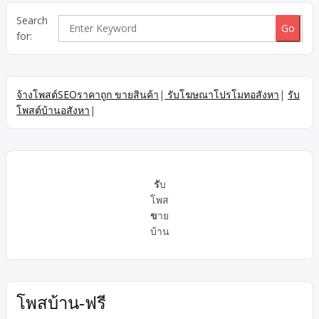
Search
for:
จ้างโพสต์SEOราคาถูก ขายสินค้า
|
รับโฆษณาโปรโมทอสังหา
|
รับ
โพสต์บ้านอสังหา
|
รั
บ
โพส
ข
าย
บ้าน
โพสบ้าน-ฟรี