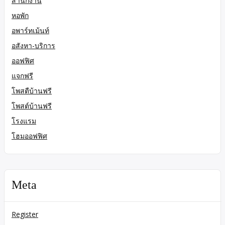
สำนักงาน
หอพัก
อพาร์ทเม้นท์
อสังหา-บริการ
ออฟฟิศ
แจกฟรี
โพสตืบ้านฟรี
โพสต์บ้านฟรี
โรงแรม
โฮมออฟฟิศ
Meta
Register