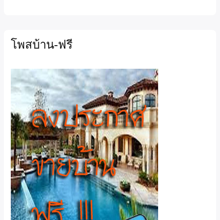
โพสบ้าน-ฟรี