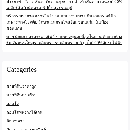
ประกาศ บริการ สินค้าติดด่านศุลกากร นำเข้าสินค้าผ่านฉลุย100%
เคลียร์สินค้าติดด่าน ชิปปิ้ง สุวรรณภูมิ
บริการ ประกาศ ตรวจไฟโบรสแกน ระบบทางเดินอาหาร คลินิก
เฉพาะทางโรคตับ รักษาแผลกรดไหลย้อนขอนแก่น ในเมือง
ขอนแก่น
ขาย ตึกแถว-อาคารพาณิชย์ ขายขาดทุนถูกที่สุดในย่าน ตึกแถวห้อง
ริม ติดถนนใหญ่รามอินทรา รามอินทรากม6 กู้เต็ม100%ติดรถไฟฟ้า
Categories
ขายที่ดินราคาถูก
ขายที่ดินสุขุมวิท
คอนโด
คอนโดพัทยากู้ได้เกิน
ตึก-อาคาร
ตึกแถว-อาคารพาณิชย์