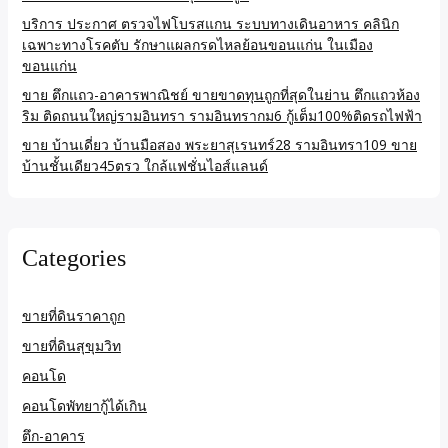
บริการ ประกาศ ตรวจไฟโบรสแกน ระบบทางเดินอาหาร คลินิก
เฉพาะทางโรคตับ รักษาแผลกรดไหลย้อนขอนแก่น ในเมือง
ขอนแก่น
ขาย ตึกแถว-อาคารพาณิชย์ ขายขาดทุนถูกที่สุดในย่าน ตึกแถวห้อง
ริม ติดถนนใหญ่รามอินทรา รามอินทรากม6 กู้เต็ม100%ติดรถไฟฟ้า
ขาย บ้านเดี่ยว บ้านมือสอง พระยาสุเรนทร์28 รามอินทรา109 ขาย
บ้านชั้นเดียว45ตรว ใกล้แฟชั่นไอส์แลนด์
Categories
ขายที่ดินราคาถูก
ขายที่ดินสุขุมวิท
คอนโด
คอนโดพัทยากู้ได้เกิน
ตึก-อาคาร