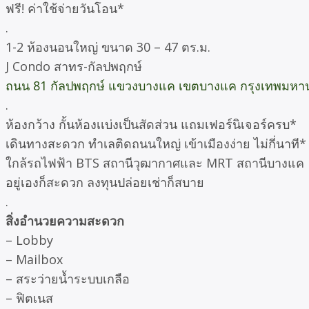
ฟรี! ค่าใช้จ่ายวันโอน*
.
1-2 ห้องนอนใหญ่ ขนาด 30 – 47 ตร.ม.
J Condo สาทร-กัลปพฤกษ์
ถนน 81 กัลปพฤกษ์ แขวงบางแค เขตบางแค กรุงเทพมหา
.
ห้องกว้าง กั้นห้องเเบ่งเป็นสัดส่วน แถมเฟอร์นิเจอร์ครบ*
เดินทางสะดวก ทำเลติดถนนใหญ่ เข้าเมืองง่าย ไม่กี่นาที*
ใกล้รถไฟฟ้า BTS สถานีวุฒากาศและ MRT สถานีบางแค
อยู่เองก็สะดวก ลงทุนปล่อยเช่าก็สบาย
.
สิ่งอำนวยความสะดวก
– Lobby
– Mailbox
– สระว่ายน้ำระบบเกลือ
– ฟิตเนส