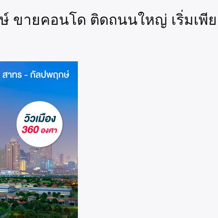
 ขายคอนโด ติดถนนใหญ่ เริ่มเพียง