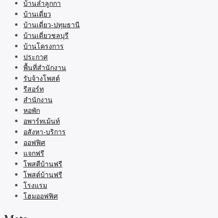
บ้านลำลูกกา
บ้านเดี่ยว
บ้านเดี่ยว-ปทุมธานี
บ้านเดี่ยวชลบุรี
บ้านโครงการ
ประกาศ
พื้นที่สำนักงาน
รับจ้างโพสต์
รีสอร์ท
สำนักงาน
หอพัก
อพาร์ทเม้นท์
อสังหา-บริการ
ออฟฟิศ
แจกฟรี
โพสตืบ้านฟรี
โพสต์บ้านฟรี
โรงแรม
โฮมออฟฟิศ