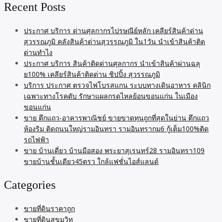
Recent Posts
ประกาศ บริการ ด่านศุลกากรไปรษณีย์หลัก เคลียร์สินค้าด่าน
สุวรรณภูมิ คลังสินค้าด่านสุวรรณภูมิ ใน1วัน นำเข้าสินค้าติด
ด่านทำไง
ประกาศ บริการ สินค้าติดด่านศุลกากร นำเข้าสินค้าผ่านฉลุ
ย100% เคลียร์สินค้าติดด่าน ชิปปิ้ง สุวรรณภูมิ
บริการ ประกาศ ตรวจไฟโบรสแกน ระบบทางเดินอาหาร คลินิก
เฉพาะทางโรคตับ รักษาแผลกรดไหลย้อนขอนแก่น ในเมือง
ขอนแก่น
ขาย ตึกแถว-อาคารพาณิชย์ ขายขาดทุนถูกที่สุดในย่าน ตึกแถว
ห้องริม ติดถนนใหญ่รามอินทรา รามอินทรากม6 กู้เต็ม100%ติด
รถไฟฟ้า
ขาย บ้านเดี่ยว บ้านมือสอง พระยาสุเรนทร์28 รามอินทรา109
ขายบ้านชั้นเดียว45ตรว ใกล้แฟชั่นไอส์แลนด์
Categories
ขายที่ดินราคาถูก
ขายที่ดินสุขุมวิท