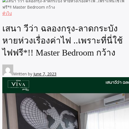
ทั่วไป
เสนา วีว่า ฉลองกรุง-ลาดกระบัง
หายห่วงเรื่องค่าไฟ ..เพราะที่นี่ใช้
ไฟฟรี*!! Master Bedroom กว้าง
Written by
June 7, 2023