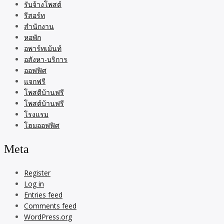
รับจ้างโพสต์
รีสอร์ท
สำนักงาน
หอพัก
อพาร์ทเม้นท์
อสังหา-บริการ
ออฟฟิศ
แจกฟรี
โพสตืบ้านฟรี
โพสต์บ้านฟรี
โรงแรม
โฮมออฟฟิศ
Meta
Register
Log in
Entries feed
Comments feed
WordPress.org