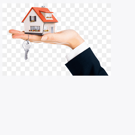
Skip to toolbar
About WordPress
WordPress.org
Documentation
Learn WordPress
Support
Feedback
Log In