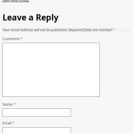
Leave a Reply
Your email address will not be published.
Required fields are marked
*
Comment
*
Name
*
Email
*