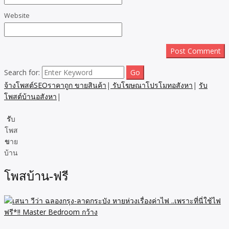
Website
Search for:
จ้างโพสต์SEOราคาถูก ขายสินค้า
|
รับโฆษณาโปรโมทอสังหา
|
รับ
โพสต์บ้านอสังหา
|
รั
บ
โพส
ข
าย
บ้าน
โพสบ้าน-ฟรี