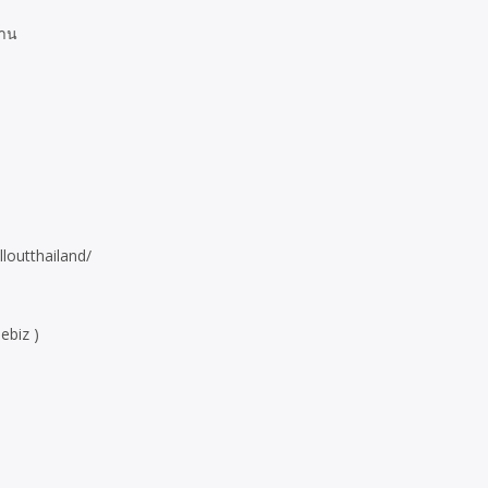
้าน
loutthailand/
ebiz )