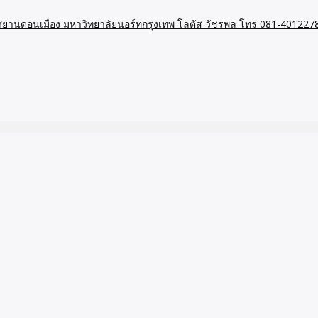
าอากาศยานดอนเมือง มหาวิทยาลัยนอร์ทกรุงเทพ โลตัส วัชรพล โทร 081-401227