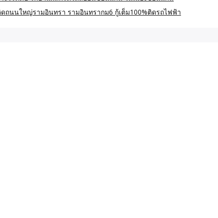
 ติดถนนใหญ่รามอินทรา รามอินทรากม6 กู้เต็ม100%ติดรถไฟฟ้า