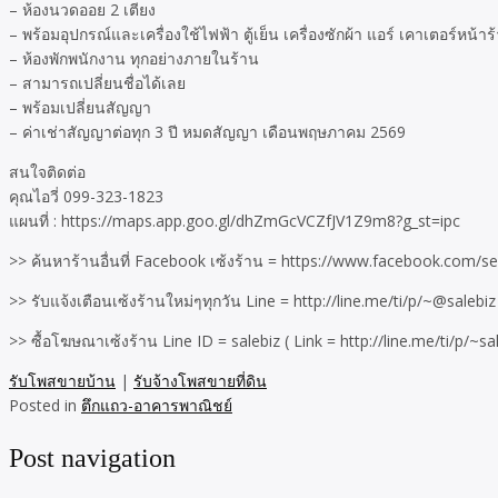
– ห้องนวดออย 2 เตียง
– พร้อมอุปกรณ์และเครื่องใช้ไฟฟ้า ตู้เย็น เครื่องซักผ้า แอร์ เคาเตอร์หน้าร
– ห้องพักพนักงาน ทุกอย่างภายในร้าน
– สามารถเปลี่ยนชื่อได้เลย
– พร้อมเปลี่ยนสัญญา
– ค่าเช่าสัญญาต่อทุก 3 ปี หมดสัญญา เดือนพฤษภาคม 2569
สนใจติดต่อ
คุณไอวี่ 099-323-1823
แผนที่ : https://maps.app.goo.gl/dhZmGcVCZfJV1Z9m8?g_st=ipc
>> ค้นหาร้านอื่นที่ Facebook เซ้งร้าน = https://www.facebook.com/sel
>> รับแจ้งเตือนเซ้งร้านใหม่ๆทุกวัน Line = http://line.me/ti/p/~@salebiz
>> ซื้อโฆษณาเซ้งร้าน Line ID = salebiz ( Link = http://line.me/ti/p/~sal
รับโพสขายบ้าน
|
รับจ้างโพสขายที่ดิน
Posted in
ตึกแถว-อาคารพาณิชย์
Post navigation