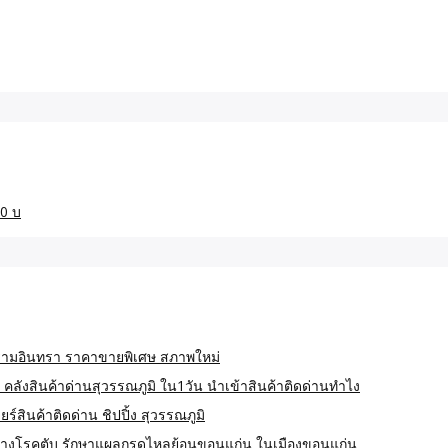
กษ์รามอินทรา ราคาขายพิเศษ สภาพใหม่
 คลังสินค้าด่านสุวรรณภูมิ ใน1วัน นำเข้าสินค้าติดด่านทำไง
์สินค้าติดด่าน ชิปปิ้ง สุวรรณภูมิ
างโรคตับ รักษาแผลกรดไหลย้อนขอนแก่น ในเมืองขอนแก่น