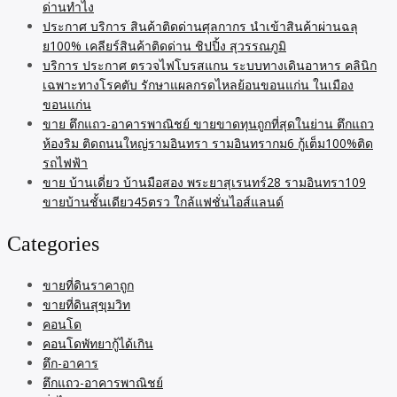
ด่านทำไง
ประกาศ บริการ สินค้าติดด่านศุลกากร นำเข้าสินค้าผ่านฉลุ
ย100% เคลียร์สินค้าติดด่าน ชิปปิ้ง สุวรรณภูมิ
บริการ ประกาศ ตรวจไฟโบรสแกน ระบบทางเดินอาหาร คลินิก
เฉพาะทางโรคตับ รักษาแผลกรดไหลย้อนขอนแก่น ในเมือง
ขอนแก่น
ขาย ตึกแถว-อาคารพาณิชย์ ขายขาดทุนถูกที่สุดในย่าน ตึกแถว
ห้องริม ติดถนนใหญ่รามอินทรา รามอินทรากม6 กู้เต็ม100%ติด
รถไฟฟ้า
ขาย บ้านเดี่ยว บ้านมือสอง พระยาสุเรนทร์28 รามอินทรา109
ขายบ้านชั้นเดียว45ตรว ใกล้แฟชั่นไอส์แลนด์
Categories
ขายที่ดินราคาถูก
ขายที่ดินสุขุมวิท
คอนโด
คอนโดพัทยากู้ได้เกิน
ตึก-อาคาร
ตึกแถว-อาคารพาณิชย์