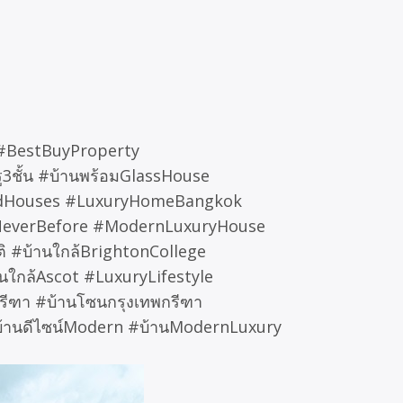
 #BestBuyProperty
รู3ชั้น #บ้านพร้อมGlassHouse
ndandHouses #LuxuryHomeBangkok
eNeverBefore #ModernLuxuryHouse
ิ #บ้านใกล้BrightonCollege
านใกล้Ascot #LuxuryLifestyle
พกรีฑา #บ้านโซนกรุงเทพกรีฑา
บ้านดีไซน์Modern #บ้านModernLuxury