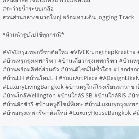
สระว่ายน้ำระบบเกลือ
สวนส่วนกลางขนาดใหญ่ พร้อมทางเดิน Jogging Track
*ห้ามนำรูปไปใช้ทุกกรณี*
#
VIVEกรุงเทพกรีฑาตัดใหม่ #VIVEKrungthepKreetha
#บ้านหรูกรุงเทพกรีฑา #บ้านเดี่ยวกรุงเทพกรีฑา #บ้านห
#บ้านพร้อมลิฟต์ส่วนตัว #บ้านดีไซน์ไม่ซ้ำใคร #La
#บ้านLH #บ้านใหม่LH #YourArtPiece #ADesignLik
#LuxuryLivingBangkok #บ้านหรูใกล้โรงเรียนนานาชาต
#บ้านใกล้Wellington #บ้านใกล้SISB #บ้านใกล้RIS #บ้
#บ้านลักชัวรี #บ้านหรูดีไซน์พิเศษ #บ้านLuxuryกรุงเท
#บ้านกรุงเทพกรีฑาตัดใหม่ #LuxuryHouseBangkok #