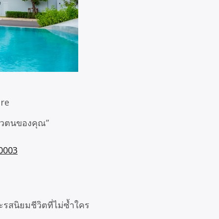
ore
นตัวตนของคุณ”
0003
รสนิยมชีวิตที่ไม่ซ้ำใคร