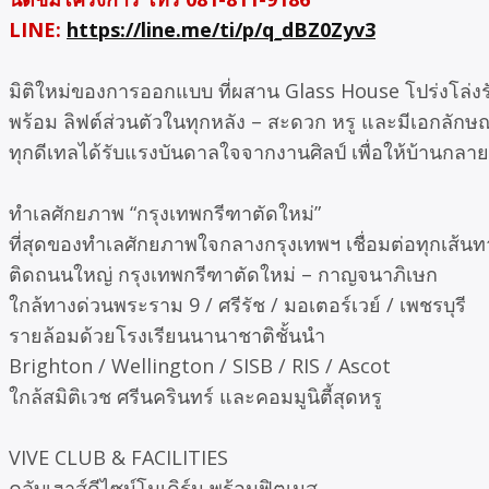
LINE:
https://line.me/ti/p/q_dBZ0Zyv3
มิติใหม่ของการออกแบบ ที่ผสาน Glass House โปร่งโล่ง
พร้อม ลิฟต์ส่วนตัวในทุกหลัง – สะดวก หรู และมีเอกลักษ
ทุกดีเทลได้รับแรงบันดาลใจจากงานศิลป์ เพื่อให้บ้านกลาย
ทำเลศักยภาพ “กรุงเทพกรีฑาตัดใหม่”
ที่สุดของทำเลศักยภาพใจกลางกรุงเทพฯ เชื่อมต่อทุกเส้นท
ติดถนนใหญ่ กรุงเทพกรีฑาตัดใหม่ – กาญจนาภิเษก
ใกล้ทางด่วนพระราม 9 / ศรีรัช / มอเตอร์เวย์ / เพชรบุรี
รายล้อมด้วยโรงเรียนนานาชาติชั้นนำ
Brighton / Wellington / SISB / RIS / Ascot
ใกล้สมิติเวช ศรีนครินทร์ และคอมมูนิตี้สุดหรู
VIVE CLUB & FACILITIES
คลับเฮาส์ดีไซน์โมเดิร์น พร้อมฟิตเนส