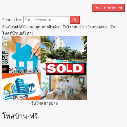
Search for:
จ้างโพสต์SEOราคาถูก ขายสินค้า
|
รับโฆษณาโปรโมทอสังหา
|
รับ
โพสต์บ้านอสังหา
|
รั
บโพส
ข
ายบ้าน
โพสบ้าน-ฟรี