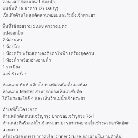
คอนโด 2 ห้องนอน 1 ห้องน้ำ
บนชั้นที่ 18 อาคาร D ( Daisy)
เป็นตึกด้านในสุดติดสวนหย่อมและริมฝั่งเจ้าพระยา
พื้นที่ใช้สอยรวม 58.98 ตารางเมตร
แบ่งออกป็น
2 ห้องนอน
1 ห้องโถง
1 ห้องครัว พร้อมเคาเตอร์ เตาไฟฟ้า เครื่องดูดควัน
1 ห้องน้ำ พร้อมอ่างอาบน้ำ
1 ระเบียง
แอร์ 3 เครื่อง
ห้องนอน หันหัวเตียงไปทางทิศเหนือทั้งสองห้อง
ห้องนอน Master สามารถมองเห็นเอเชียทีค
ได้ในระยะใกล้ ๆ และเห็นวิวแม่น้ำเจ้าพระยา
ทำเลที่ตั้งโครงการ
ด้านหน้าติดถนนเจริญกรุง ปากซอยเจริญกรุง 76/1
ด้านหลังติดริมแม่น้ำเจ้าพระยา บรรยากาศยามเย็นช่วงพระอาทิตย์ตก
สวยมาก
หรือจะนั่งชมบรรยากาศเรือ Dinner Cruise ล่องผ่านในยามค่ำคืน