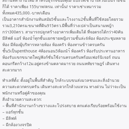
สถานที่ทำงานใหม่ สำหรับธุรกิจของคุณ! แบ่งให้เช่าบางส่วนเป็นรายชั้น
ก็ได้ ราคาเพียง 155บาท/ตรม. เท่านั้น! ราคาเช่าเหมารวม
ทั้งหมด435,000.-บาท/เดือน
เป็นอาคารสำนักงานทันสมัย5ชั้นและโรงงาน2ชั้นพื้นที่ใช้สอยโดยรวม
รวม3,210ตรม.ขนาดที่ดิน915ตรว.มีพื้นที่ว่างเปล่าเป็นสนามหญ้า
กว่า300ตรว. สามารถปลูกสร้างอาคารเพิ่มเติมได้ ที่จอดรถได้กว่า40คัน
มีลิฟต์ แอร์ ห้องนำ้ทุกชั้นแยกชายหญิงรวมชั้นล่ะ6ห้อง ห้องประชุมหลาย
ห้อง มีห้องผู้บริหารหลายห้อง ห้องครัว ห้องทานข้าวครบครัน
ชั้น5เป็นpenthouse 4ห้องนอน5ห้องนำ้ ห้องครัว ห้องรับประทานอาหาร
ห้องรับแขกขนาดใหญ่ฟังก์ชั่นใช้งานครบครันพร้อมเฟอร์นิเจอร์ ถนน
คอนกรีตกว้าง12ม.อยู่ตรงข้ามตลาดมารวย ถนนหทัยราษฎร์ เดินทาง
สะดวกมาก
ทำเลที่ตั้ง: ตั้งอยู่ในพื้นที่สำคัญ ใกล้ระบบขนส่งมวลชนและสิ่งอำนวย
ความสะดวกครบครัน เดินทางสะดวกใกล้วงแหวน ทางด่วน ไม่ว่าจะเป็น
พนักงานหรือคู่ค้าของคุณ
สิ่งอำนวยความสะดวก:
– พื้นที่สำนักงานกว้างขวางและโปร่งสบาย ตกแต่งเรียบร้อยพร้อมใช้งาน
– แอร์ทุกชั้น
– มีลิฟท์
– มีกล้องวงจรปิด