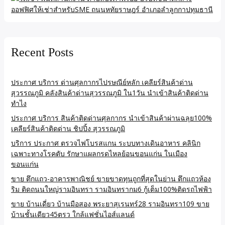
Recent Posts
ประกาศ บริการ ด่านศุลกากรไปรษณีย์หลัก เคลียร์สินค้าด่าน
สุวรรณภูมิ คลังสินค้าด่านสุวรรณภูมิ ใน1วัน นำเข้าสินค้าติดด่าน
ทำไง
ประกาศ บริการ สินค้าติดด่านศุลกากร นำเข้าสินค้าผ่านฉลุย100%
เคลียร์สินค้าติดด่าน ชิปปิ้ง สุวรรณภูมิ
บริการ ประกาศ ตรวจไฟโบรสแกน ระบบทางเดินอาหาร คลินิก
เฉพาะทางโรคตับ รักษาแผลกรดไหลย้อนขอนแก่น ในเมือง
ขอนแก่น
ขาย ตึกแถว-อาคารพาณิชย์ ขายขาดทุนถูกที่สุดในย่าน ตึกแถวห้อง
ริม ติดถนนใหญ่รามอินทรา รามอินทรากม6 กู้เต็ม100%ติดรถไฟฟ้า
ขาย บ้านเดี่ยว บ้านมือสอง พระยาสุเรนทร์28 รามอินทรา109 ขาย
บ้านชั้นเดียว45ตรว ใกล้แฟชั่นไอส์แลนด์