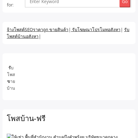
for:
จ้างโพสต์SEOราคาถูก ขายสินค้า
|
รับโฆษณาโปรโมทอสังหา
|
รับ
โพสต์บ้านอสังหา
|
รั
บ
โพส
ข
าย
บ้าน
โพสบ้าน-ฟรี