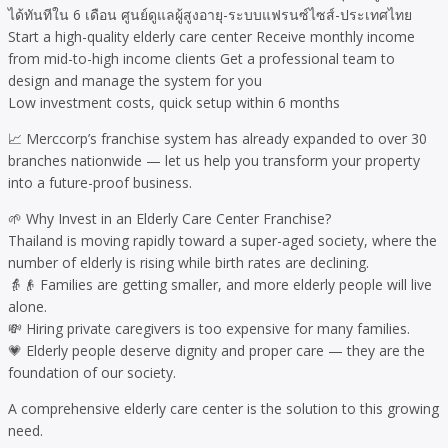
ได้ทันทีใน 6 เดือน ศูนย์ดูแลผู้สูงอายุ-ระบบแฟรนซ์ไซส์-ประเทศไทย
Start a high-quality elderly care center Receive monthly income
from mid-to-high income clients Get a professional team to
design and manage the system for you
Low investment costs, quick setup within 6 months
📈 Merccorp’s franchise system has already expanded to over 30
branches nationwide — let us help you transform your property
into a future-proof business.
🌱 Why Invest in an Elderly Care Center Franchise?
Thailand is moving rapidly toward a super-aged society, where the
number of elderly is rising while birth rates are declining.
👵👴 Families are getting smaller, and more elderly people will live
alone.
💸 Hiring private caregivers is too expensive for many families.
💗 Elderly people deserve dignity and proper care — they are the
foundation of our society.
A comprehensive elderly care center is the solution to this growing
need.