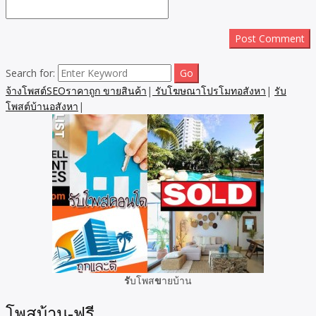
Search for:
จ้างโพสต์SEOราคาถูก ขายสินค้า
|
รับโฆษณาโปรโมทอสังหา
|
รับ
โพสต์บ้านอสังหา
|
รั
บโพส
ข
ายบ้าน
โพสบ้าน-ฟรี