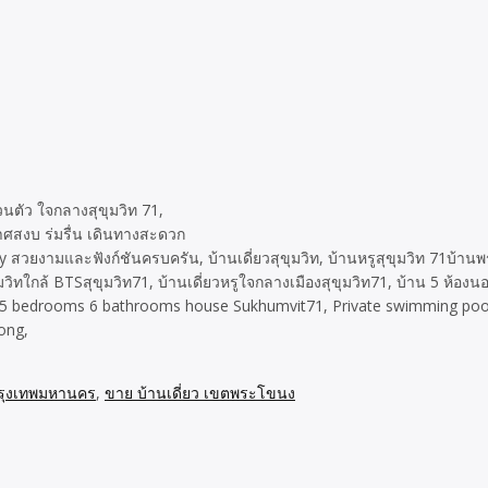
่วนตัว ใจกลางสุขุมวิท 71,
าศสงบ ร่มรื่น เดินทางสะดวก
สวยงามและฟังก์ชันครบครัน, บ้านเดี่ยวสุขุมวิท, บ้านหรูสุขุมวิท 71บ้าน
ทใกล้ BTSสุขุมวิท71, บ้านเดี่ยวหรูใจกลางเมืองสุขุมวิท71, บ้าน 5 ห้องนอ
k, 5 bedrooms 6 bathrooms house Sukhumvit71, Private swimming po
ong,
กรุงเทพมหานคร
,
ขาย บ้านเดี่ยว เขตพระโขนง