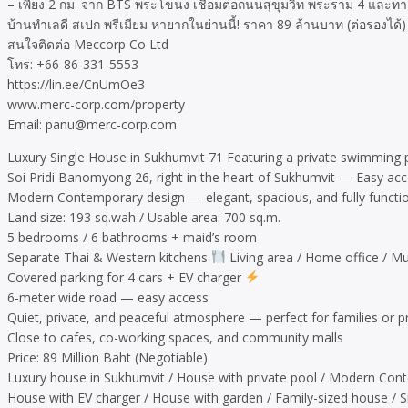
– เพียง 2 กม. จาก BTS พระโขนง เชื่อมต่อถนนสุขุมวิท พระราม 4 และทา
บ้านทำเลดี สเปก พรีเมียม หายากในย่านนี้! ราคา 89 ล้านบาท (ต่อรองได้)
สนใจติดต่อ Meccorp Co Ltd
โทร: +66-86-331-5553
https://lin.ee/CnUmOe3
www.merc-corp.com/property
Email: panu@merc-corp.com
Luxury Single House in Sukhumvit 71 Featuring a private swimming 
Soi Pridi Banomyong 26, right in the heart of Sukhumvit — Easy a
Modern Contemporary design — elegant, spacious, and fully functi
Land size: 193 sq.wah / Usable area: 700 sq.m.
5 bedrooms / 6 bathrooms + maid’s room
Separate Thai & Western kitchens
Living area / Home office / M
Covered parking for 4 cars + EV charger
6-meter wide road — easy access
Quiet, private, and peaceful atmosphere — perfect for families or pr
Close to cafes, co-working spaces, and community malls
Price: 89 Million Baht (Negotiable)
Luxury house in Sukhumvit / House with private pool / Modern Con
House with EV charger / House with garden / Family-sized house / 