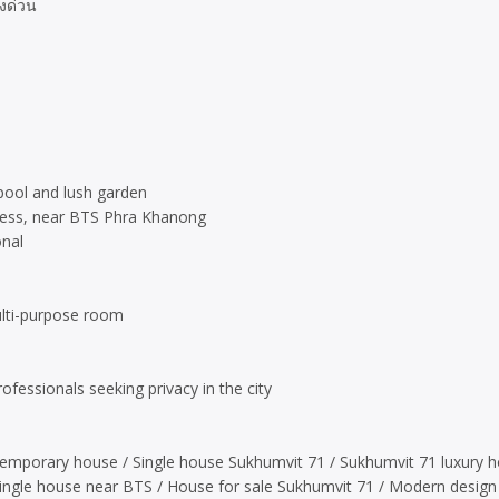
งด่วน
pool and lush garden
ccess, near BTS Phra Khanong
onal
ulti-purpose room
ofessionals seeking privacy in the city
temporary house / Single house Sukhumvit 71 / Sukhumvit 71 luxury
Single house near BTS / House for sale Sukhumvit 71 / Modern design