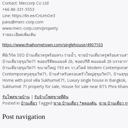
Contact: Meccorp Co Ltd
+66-86-331-5553
Line: https://lin.ee/CnUmOe3
panu@merc-corp.com
www.merc-corp.com/property
รายละเอียดเพิ่มเติม
https://www.thaihometown.com/singlehouse/4907103
คีย์เวิร์ด SEO บ้านเดี่ยวหรูพร้อมสระว่ายน้ำ, ขายบ้านเดี่ยวหรูพร้อมสวนส
บ้านเดี่ยวสุขุมวิท71 ซอยปรีดีพนมยงค์ 26, ซอยปรีดี พนมยงค์ 26 บรรยาก
บ้านเดี่ยวสุขุมวิท71 ขนาดใหญ่ 193 ตร.วา,สไตล์ Modern Contemporary 
Contemporaryสุขุมวิท71, บ้านสำหรับครอบครัวใหญ่สุขุมวิท71, บ้านสุขุมวิ
Home with pool villa Sukhumvit71, Luxury single house in Bangko
Sukhumvit 71 property for sale, House for sale near BTS Phra Khan
รับโพสขายบ้าน
|
รับจ้างโพสขายที่ดิน
Posted in
บ้านเดี่ยว
Tagged
ขาย บ้านเดี่ยว *คลองตัน
,
ขาย บ้านเดี่ยว 
Post navigation