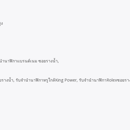
ูง
ำนำนาฬิกาแบรนด์เนม ซอยรางน้ำ,
ยรางน้ำ, รับจำนำนาฬิกาหรูใกล้King Power, รับจำนำนาฬิกาRolexซอยราง