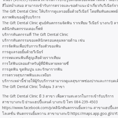
สีไม่สม่ำเสมอ สามารถเข้ารับการตรวจและขอคำแนะนำเกี่ยวกับวีเนียร์จ
The Gift Dental Clinic ให้บริการดูแลรอยยิ้มด้วยวีเนียร์ โดยทีมทันตแ
สภาพฟันของผู้รับบริการ
The Gift Dental Clinic ศูนย์ทันตกรรมจัดฟัน รากเทียม วีเนียร์ บางกะปิ 
คลินิกทันตกรรมเดอะกิ๊ฟท์
บริการทันตกรรมที่ The Gift Dental Clinic
บริการทันตกรรมของคลินิกครอบคลุมหลายด้าน เช่น
การจัดฟันเพื่อปรับการเรียงตัวของฟัน
การดูแลรอยยิ้มด้วยวีเนียร์
การทดแทนฟันที่สูญเสียด้วยรากเทียม
การใส่ฟันปลอมสำหรับผู้ที่มีฟันหายหลายซี่
การอุดฟัน ขูดหินปูน และรักษารากฟัน
การตรวจสุขภาพฟันและเหงือก
บริการเหล่านี้ช่วยให้ผู้รับบริการสามารถดูแลสุขภาพช่องปากและการบดเคี้
The Gift Dental Clinic ใกล้คุณ 3 สาขา
The Gift Dental Clinic มี 3 สาขา เพื่อความสะดวกในการเข้ารับบริการ
สาขาบางกะปิ ย่านแฮปปี้แลนด์ บางกะปิ โทร 084-239-4503
https://www.facebook.com/p/คลินิกทันตกรรมยิ้มหวาน-สาขาแฮปปี้แ
โลเคชั่น ทันตกรรมยิ้มหวาน สาขาบางกะปิ https://maps.app.goo.gl/o