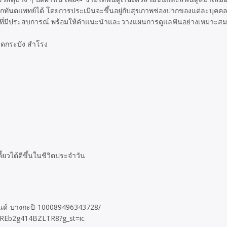
ากทันตแพทย์ได้ โดยการประเมินจะขึ้นอยู่กับสุขภาพช่องปากของแต่ละบุคค
พทย์ที่มีประสบการณ์ พร้อมให้คำแนะนำและวางแผนการดูแลฟันอย่างเหมาะสมก่
ลาดกระบัง สำโรง
ยวได้ดีขึ้นในชีวิตประจำวัน
ลนด์-บางกะปิ-100089496343728/
YtREb2g414BZLTR8?g_st=ic