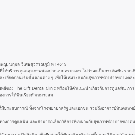
ทพญ. นฤมล วิเศษสุวรรณภูมิ ท.14619
มที่ให้บริการดูแลสุขภาพช่องปากแบบครบวงจร ไม่ว่าจะเป็นการจัดฟัน รากเทีย
ะเอียดก่อนเริ่มขั้นตอนต่าง ๆ เพื่อให้เหมาะสมกับสุขภาพช่องปากของแต่ล
พทย์ของ The Gift Dental Clinic พร้อมให้คำแนะนำเกี่ยวกับการดูแลฟัน กา
ต้องการให้ฟันเรียงตัวเหมาะสม
ทย์ที่มีประสบการณ์ ทั้งจากโรงพยาบาลรัฐและเอกชน รวมถึงอาจารย์ทันตแพทย
นวทางการดูแลฟัน และสามารถเลือกวิธีการที่เหมาะกับสุขภาพช่องปากของตน
ุบาง ๆ ปิดผิวฟัน เพื่อ☘️ ช่วยให้ฟันดูเรียงตัวสวยขึ้นและสีฟันดูสม่ำเสมอมาก