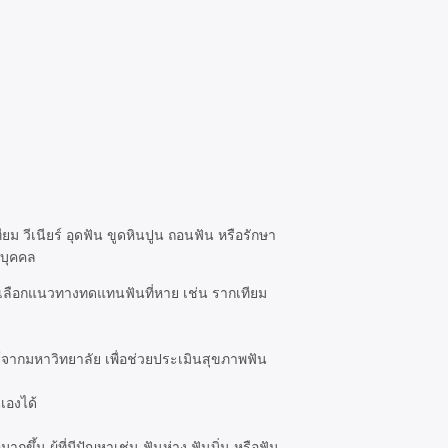
ม วีเนียร์ อุดฟัน ขูดหินปูน ถอนฟัน หรือรักษา
ะบุคคล
รเลือกแนวทางทดแทนฟันที่หาย เช่น รากเทียม
์จากมหาวิทยาลัย เพื่อช่วยประเมินสุขภาพฟัน
เองได้
ขึ้น ผู้ที่มีปัญหาเช่น ฟันห่าง ฟันบิ่น หรือฟัน