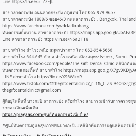
Line https://lin.ee/5TZzFJL
สาขาลาดกระบัง ถนนลาดกระบัง กรุงเทพ โทร 065-979-9657
สาขาลาดกระบัง 1888/6 ซอย46/3 ถนนลาดกระบัง , Bangkok, Thailand
https://www.facebook.com/ywdcladkrabang
ทันตกรรมยิ้มหวาน สาขาลาดกระบัง https://maps.app.goo.gl/UbAEa3
Line สาขาลาดกระบัง https://lin.ee/N6aBTT8
สาขาสำโรง สำโรงเหนือ สมุทรปราการ โทร 062-954-5666
สาขาสำโรง 644-645 ตำบล สำโรงเหนือ เมืองสมุทรปราการ, Samut Prak
https://www.facebook.com/people/The-Gift-Dental-Clinic-คลินิกทัน
ทันตกรรมเดอะกิ๊ฟท์ สาขาสำโรง https://maps.app.goo.gl/X7gv3KDJy
LINE สาขาสำโรง https://lin.ee/XS6WtmR
https://www.tiktok.com/@thegiftdentalclinic?_r=1&_t=ZS-94OnXrgz
thegiftdentalclinic@gmail.com
ผู้ที่อยู่ในพื้นที่ บางกะปิ ลาดกระบัง หรือสำโรง สามารถเข้ารับการตร
รายละเอียดเพิ่มเติม
https://pragaas.com/ศูนย์ทันตกรรมวีเนียร์-ฟ/
#ศูนย์ทันตกรรมดูแลสุขภาพฟันบางกะปิ, #คลินิกทันตกรรมดูแลฟันครบด้านล