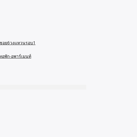
วนอกซอย6วงแหวนรอบ1
หอพัก-อพาร์เมนท์