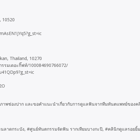
, 10520
PmAsEN1JYq5?g_st=ic
an, Thailand, 10270
ตกรรมเดอะกิ๊ฟท์/100084690766072/
Au41QDp9?g_st=ic
g2O
วจสุขภาพช่องปาก และขอคำแนะนำเกี่ยวกับการดูแลฟันจากทีมทันตแพทย์ของคลิ
าดกระบัง, #ศูนย์ทันตกรรมจัดฟัน รากเทียมบางกะปิ, #คลินิกดูแลรอยยิ้มด้