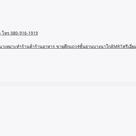
อย) โทร 080-916-1919
งนาเหมาะทำร้านค้่าร้านอาหาร ขายตึกแถว4ชั้นย่านบางนาใกล้MRTศรีเอ