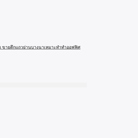
ี่ยม ขายตึกแถวย่านบางนาเหมาะทำทำออฟฟิศ