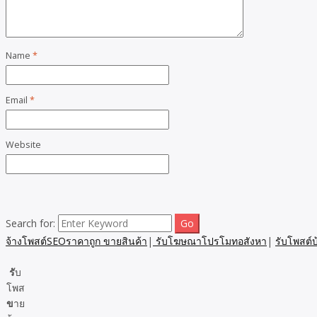
Name
*
Email
*
Website
Search for:
จ้างโพสต์SEOราคาถูก ขายสินค้า
|
รับโฆษณาโปรโมทอสังหา
|
รับโพสต์
รั
บ
โพส
ข
าย