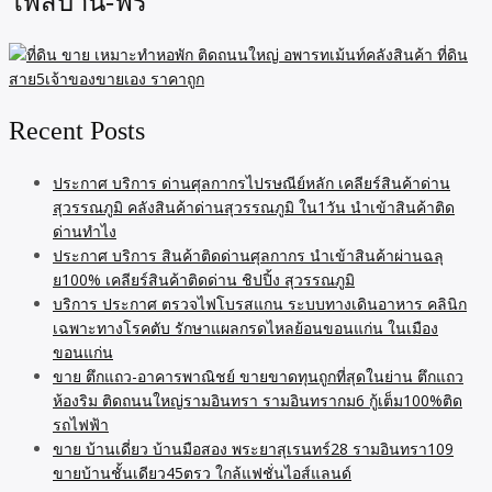
โพสบ้าน-ฟรี
Recent Posts
ประกาศ บริการ ด่านศุลกากรไปรษณีย์หลัก เคลียร์สินค้าด่าน
สุวรรณภูมิ คลังสินค้าด่านสุวรรณภูมิ ใน1วัน นำเข้าสินค้าติด
ด่านทำไง
ประกาศ บริการ สินค้าติดด่านศุลกากร นำเข้าสินค้าผ่านฉลุ
ย100% เคลียร์สินค้าติดด่าน ชิปปิ้ง สุวรรณภูมิ
บริการ ประกาศ ตรวจไฟโบรสแกน ระบบทางเดินอาหาร คลินิก
เฉพาะทางโรคตับ รักษาแผลกรดไหลย้อนขอนแก่น ในเมือง
ขอนแก่น
ขาย ตึกแถว-อาคารพาณิชย์ ขายขาดทุนถูกที่สุดในย่าน ตึกแถว
ห้องริม ติดถนนใหญ่รามอินทรา รามอินทรากม6 กู้เต็ม100%ติด
รถไฟฟ้า
ขาย บ้านเดี่ยว บ้านมือสอง พระยาสุเรนทร์28 รามอินทรา109
ขายบ้านชั้นเดียว45ตรว ใกล้แฟชั่นไอส์แลนด์