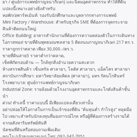
ยา / ศูนย์การแพทย์กาญจนาภิเษก) และนิคมอุตสาหกรรม ทำให้ที่ดิน
แปลงนี้เหมาะอย่างยิ่งสำหรับ:
หอพัก/อพาร์ทเม้นท์: รองรับนักศึกษาและบุคลากรทางการแพทย์
Mini Factory / Warehouse: สำหรับธุรกิจ SME ที่ต้องการจุดกระจาย
สินค้าติดถนนใหญ่
Office Building: อาคารสำนักงานที่ต้องการความคล่องตัวในการเดินทาง
โอกาสทอง! ขายที่ดินพุทธมณฑลสาย 5 ติดถนนกาญจนาภิเษก 217 ตร.ว.
ราคาถูกกว่าตลาด เพียง 30,000.-/ตร.ว.
ขายที่ดินสาย5 ราคาต่ำกว่าตลาด,
เช็คพิกัดรอบด้าน — ใกล้ทุกสิ่งอำนวยความสะดวก
ห้างสรรพสินค้า: เซ็นทรัล ศาลายา, โลตัส ศาลายา, แม็คโคร ศาลายา
สถาบันการศึกษา: มหาวิทยาลัยมหิดล (ศาลายา), มทร.รัตนโกสินทร์
โรงพยาบาล: ศูนย์การแพทย์กาญจนาภิเษก
Industrial Zone: รายล้อมด้วยโรงงานอุตสาหกรรมและโกดังสินค้าชั้น
นำ
ด่วน! ทำเลนี้ ราคาแบบนี้ มีเพียงแปลงเดียวเท่านั้น
อย่าปล่อยให้โอกาสในการเป็นเจ้าของที่ดิน “ต้นทุนต่ำ กำไรสูง” หลุดมือ
ไป เหมาะสำหรับนักลงทุนที่มองการณ์ไกล หรือผู้ที่ต้องการสร้างรายได้
จากอสังหาริมทรัพย์ทันที
นัดชมที่ดินหรือสอบถามเพิ่มเติม:
คุณโม (เจ้าของขายเอง) โทร: 092-347-7051