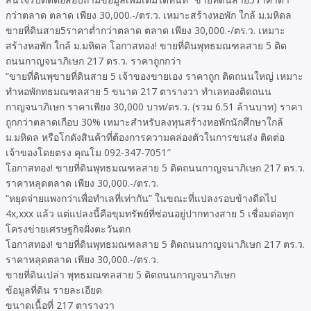
กว่าตลาด ตลาด เพียง 30,000.-/ตร.ว. เหมาะสร้างหอพัก ใกล้ ม.มหิดล
ขายที่ดินสาย5ราคาต่ำกว่าตลาด ตลาด เพียง 30,000.-/ตร.ว. เหมาะ
สร้างหอพัก ใกล้ ม.มหิดล โอกาสทอง! ขายที่ดินพุทธมณฑลสาย 5 ติด
ถนนกาญจนาภิเษก 217 ตร.ว. ราคาถูกกว่า
“ขายที่ดินพุขายที่ดินสาย 5 เจ้าของขายเอง ราคาถูก ติดถนนใหญ่ เหมาะ
ทำหอพักทธมณฑลสาย 5 ขนาด 217 ตารางวา ทำเลทองติดถนน
กาญจนาภิเษก ราคาเพียง 30,000 บาท/ตร.ว. (รวม 6.51 ล้านบาท) ราคา
ถูกกว่าตลาดเกือบ 30% เหมาะสำหรับลงทุนสร้างหอพักนักศึกษาใกล้
ม.มหิดล หรือโกดังสินค้าที่ต้องการความคล่องตัวในการขนส่ง ติดต่อ
เจ้าของโดยตรง คุณโม 092-347-7051″
โอกาสทอง! ขายที่ดินพุทธมณฑลสาย 5 ติดถนนกาญจนาภิเษก 217 ตร.ว.
ราคาหลุดตลาด เพียง 30,000.-/ตร.ว.
“หยุดจ่ายแพงกว่าเพื่อทำเลที่เท่ากัน” ในขณะที่แปลงรอบข้างดีดไป
4x,xxx แล้ว แต่แปลงนี้คือขุมทรัพย์ที่ซ่อนอยู่ปากทางสาย 5 เชื่อมต่อทุก
โครงข่ายเศรษฐกิจฝั่งตะวันตก
โอกาสทอง! ขายที่ดินพุทธมณฑลสาย 5 ติดถนนกาญจนาภิเษก 217 ตร.ว.
ราคาหลุดตลาด เพียง 30,000.-/ตร.ว.
ขายที่ดินเปล่า พุทธมณฑลสาย 5 ติดถนนกาญจนาภิเษก
ข้อมูลที่ดิน รายละเอียด
ขนาดเนื้อที่ 217 ตารางวา