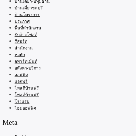
บ้านเดี่ยว-ปทุมธานี
บ้านเดี่ยวชลบุรี
บ้านโครงการ
ประกาศ
พื้นที่สำนักงาน
รับจ้างโพสต์
รีสอร์ท
สำนักงาน
หอพัก
อพาร์ทเม้นท์
อสังหา-บริการ
ออฟฟิศ
แจกฟรี
โพสตืบ้านฟรี
โพสต์บ้านฟรี
โรงแรม
โฮมออฟฟิศ
Meta