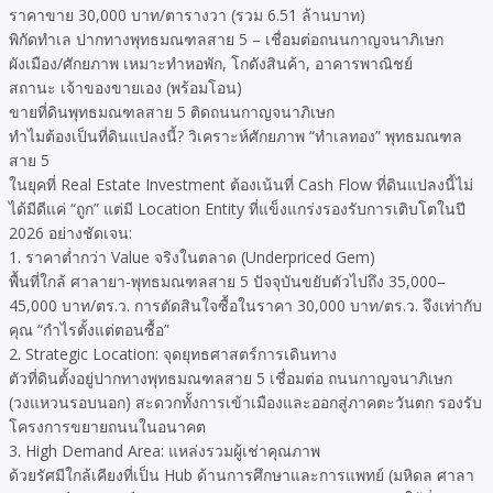
ราคาขาย 30,000 บาท/ตารางวา (รวม 6.51 ล้านบาท)
พิกัดทำเล ปากทางพุทธมณฑลสาย 5 – เชื่อมต่อถนนกาญจนาภิเษก
ผังเมือง/ศักยภาพ เหมาะทำหอพัก, โกดังสินค้า, อาคารพาณิชย์
สถานะ เจ้าของขายเอง (พร้อมโอน)
ขายที่ดินพุทธมณฑลสาย 5 ติดถนนกาญจนาภิเษก
ทำไมต้องเป็นที่ดินแปลงนี้? วิเคราะห์ศักยภาพ “ทำเลทอง” พุทธมณฑล
สาย 5
ในยุคที่ Real Estate Investment ต้องเน้นที่ Cash Flow ที่ดินแปลงนี้ไม่
ได้มีดีแค่ “ถูก” แต่มี Location Entity ที่แข็งแกร่งรองรับการเติบโตในปี
2026 อย่างชัดเจน:
1. ราคาต่ำกว่า Value จริงในตลาด (Underpriced Gem)
พื้นที่ใกล้ ศาลายา-พุทธมณฑลสาย 5 ปัจจุบันขยับตัวไปถึง 35,000–
45,000 บาท/ตร.ว. การตัดสินใจซื้อในราคา 30,000 บาท/ตร.ว. จึงเท่ากับ
คุณ “กำไรตั้งแต่ตอนซื้อ”
2. Strategic Location: จุดยุทธศาสตร์การเดินทาง
ตัวที่ดินตั้งอยู่ปากทางพุทธมณฑลสาย 5 เชื่อมต่อ ถนนกาญจนาภิเษก
(วงแหวนรอบนอก) สะดวกทั้งการเข้าเมืองและออกสู่ภาคตะวันตก รองรับ
โครงการขยายถนนในอนาคต
3. High Demand Area: แหล่งรวมผู้เช่าคุณภาพ
ด้วยรัศมีใกล้เคียงที่เป็น Hub ด้านการศึกษาและการแพทย์ (มหิดล ศาลา