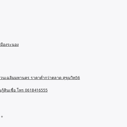
 เมืองระนอง
งด่วนเฉลิมมหานคร ราคาต่ำกว่าตลาด สุขุมวิท56
่นกู้สินเชื่อ โทร 0618416555
d
*