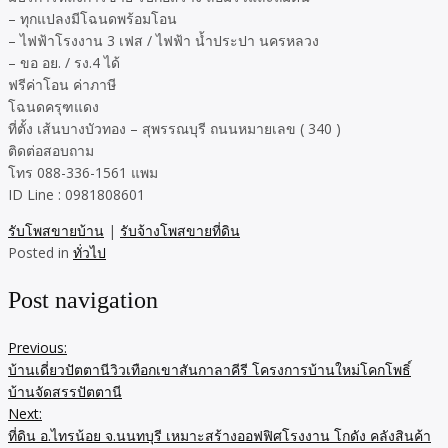
– ทุกแปลงมีโฉนดพร้อมโอน
– ไฟฟ้าโรงงาน 3 เฟส / ไฟฟ้า น้ำประปา นครหลวง
– ขอ อย. / รง.4 ได้
ฟรีค่าโอน ค่าภาษี
โฉนดครุฑแดง
ที่ตั้ง เส้นบางบัวทอง – สุพรรณบุรี ถนนหมายเลข ( 340 )
ติดต่อสอบถาม
โทร 088-336-1561 แพม
ID Line : 0981808601
รับโพสขายบ้าน
|
รับจ้างโพสขายที่ดิน
Posted in
ทั่วไป
Post navigation
Previous:
บ้านเดี่ยวปัตตานีวิวเทือกเขาสันกาลาคีรี โครงการบ้านใหม่โคกโพธิ์
บ้านจัดสรรปัตตานี
Next:
ที่ดิน อ.ไทรน้อย จ.นนทบุรี เหมาะสร้างออฟฟิศโรงงาน โกดัง คลังสินค้า