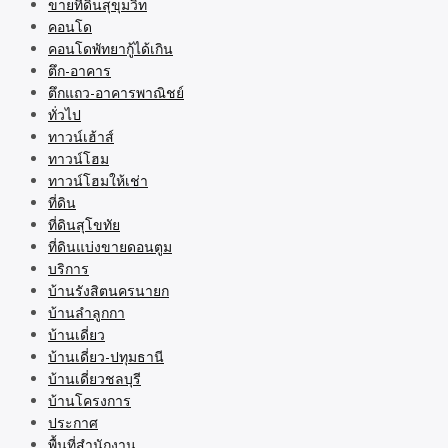
ขายที่ดินสุขุมวิท
คอนโด
คอนโดพัทยากู้ได้เกิน
ตึก-อาคาร
ตึกแถว-อาคารพาณิชย์
ทั่วไป
ทาวน์เฮ้าส์
ทาวน์โฮม
ทาวน์โฮมให้เช่า
ที่ดิน
ที่ดินสุโขทัย
ที่ดินแบ่งขายดอนตูม
บริการ
บ้านรังสิตนครนายก
บ้านลำลูกกา
บ้านเดี่ยว
บ้านเดี่ยว-ปทุมธานี
บ้านเดี่ยวชลบุรี
บ้านโครงการ
ประกาศ
พื้นที่สำนักงาน