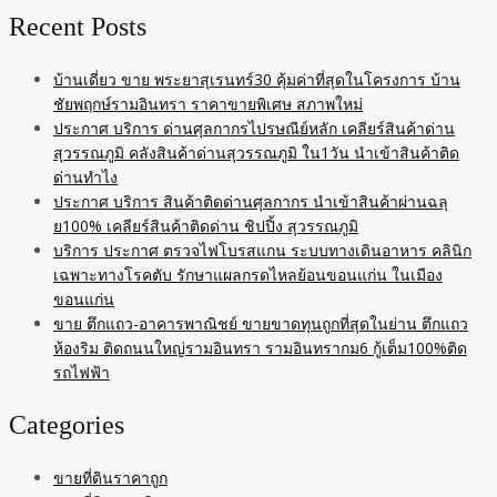
Recent Posts
บ้านเดี่ยว ขาย พระยาสุเรนทร์30 คุ้มค่าที่สุดในโครงการ บ้าน
ชัยพฤกษ์รามอินทรา ราคาขายพิเศษ สภาพใหม่
ประกาศ บริการ ด่านศุลกากรไปรษณีย์หลัก เคลียร์สินค้าด่าน
สุวรรณภูมิ คลังสินค้าด่านสุวรรณภูมิ ใน1วัน นำเข้าสินค้าติด
ด่านทำไง
ประกาศ บริการ สินค้าติดด่านศุลกากร นำเข้าสินค้าผ่านฉลุ
ย100% เคลียร์สินค้าติดด่าน ชิปปิ้ง สุวรรณภูมิ
บริการ ประกาศ ตรวจไฟโบรสแกน ระบบทางเดินอาหาร คลินิก
เฉพาะทางโรคตับ รักษาแผลกรดไหลย้อนขอนแก่น ในเมือง
ขอนแก่น
ขาย ตึกแถว-อาคารพาณิชย์ ขายขาดทุนถูกที่สุดในย่าน ตึกแถว
ห้องริม ติดถนนใหญ่รามอินทรา รามอินทรากม6 กู้เต็ม100%ติด
รถไฟฟ้า
Categories
ขายที่ดินราคาถูก