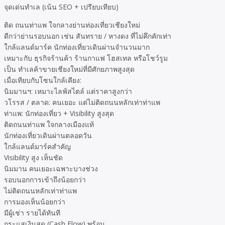
จุดเด่นทำเล (เน้น SEO + เปรียบเทียบ)
ติด ถนนท่าแพ ใจกลางย่านท่องเที่ยวเชียงใหม่
ดีกว่าย่านรอบนอก เช่น สันทราย / หางดง ที่ไม่คึกคักเท่า
ใกล้แลนด์มาร์ค นักท่องเที่ยวเดินผ่านจำนวนมาก
เหมาะกับ ธุรกิจร้านค้า ร้านกาแฟ โฮสเทล หรือโชว์รูม
เป็น ทำเลค้าขายเชียงใหม่ที่มีศักยภาพสูงสุด
เมื่อเทียบกับโซนใกล้เคียง:
นิมมานฯ: เหมาะไลฟ์สไตล์ แต่ราคาสูงกว่า
วโรรส / ตลาด: คนเยอะ แต่ไม่ติดถนนหลักเท่าท่าแพ
ท่าแพ: นักท่องเที่ยว + Visibility สูงสุด
ติดถนนท่าแพ ใจกลางเมืองแท้
นักท่องเที่ยวเดินผ่านตลอดวัน
ใกล้แลนด์มาร์คสำคัญ
Visibility สูง เห็นชัด
นิมมาน คนเยอะเฉพาะบางช่วง
รอบนอกการเข้าถึงน้อยกว่า
ไม่ติดถนนหลักเท่าท่าแพ
การมองเห็นน้อยกว่า
มีผู้เช่า รายได้ทันที
กระแสเงินสด (Cash Flow) พร้อม