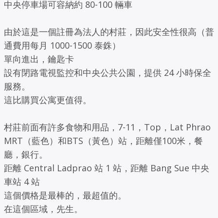
中央停車場可容納約 80-100 輛車
由於這是一個註冊為法人的村莊，因此安全性很高（普
通費用每月 1000-1500 泰銖）
單向進出，鑰匙卡
設有閉路電視監控和中央公共公園，提供 24 小時保全
服務。
這比購買公寓更值得。
村莊前面有許多食物和用品，7-11，Top，Lat Phrao
MRT（藍色）和BTS（黃色）站，距離僅100米，餐
廳，銀行。
距離 Central Ladprao 站 1 站，距離 Bang Sue 中央
車站 4 站
這個價格是最棒的，最超值的。
在這個區域，先生。