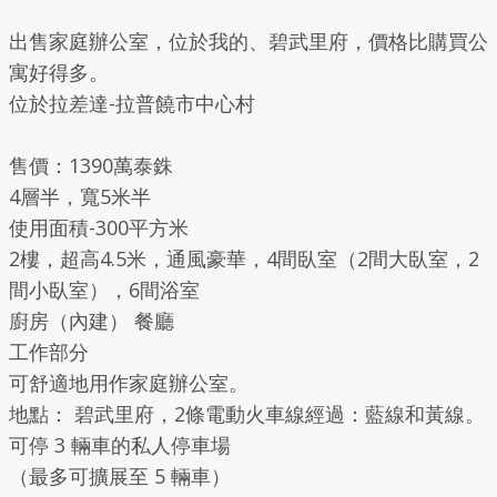
出售家庭辦公室，位於我的、碧武里府，價格比購買公
寓好得多。
位於拉差達-拉普饒市中心村
售價：1390萬泰銖
4層半，寬5米半
使用面積-300平方米
2樓，超高4.5米，通風豪華，4間臥室（2間大臥室，2
間小臥室），6間浴室
廚房（內建） 餐廳
工作部分
可舒適地用作家庭辦公室。
地點： 碧武里府，2條電動火車線經過：藍線和黃線。
可停 3 輛車的私人停車場
（最多可擴展至 5 輛車）