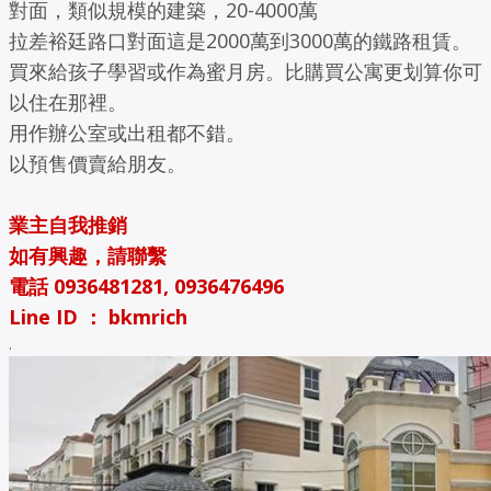
對面，類似規模的建築，20-4000萬
拉差裕廷路口對面這是2000萬到3000萬的鐵路租賃。
買來給孩子學習或作為蜜月房。比購買公寓更划算你可
以住在那裡。
用作辦公室或出租都不錯。
以預售價賣給朋友。
業主自我推銷
如有興趣，請聯繫
電話 0936481281, 0936476496
Line ID ： bkmrich
.