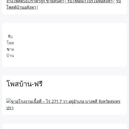
จ้างโพสต์SEOราคาถูก ขายสินค้า
|
รับโฆษณาโปรโมทอสังหา
|
รับ
โพสต์บ้านอสังหา
|
รั
บ
โพส
ข
าย
บ้าน
โพสบ้าน-ฟรี