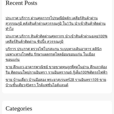
Recent Posts
ประกาศ บริการ ด่านศุลกากรไปรษณีย์หลัก เคลียร์สินค้าด่าน
สุวรรณภูมิ คลังสินค้าด่านสุวรรณภูมิ ใน1วัน นำเข้าสินค้าติดด่าน
ทำไง
ประกาศ บริการ สินค้าติดด่านศุลกากร นำเข้าสินค้าผ่านฉลุย100%
เคลียร์สินค้าติดด่าน ชิปปิ้ง สุวรรณภูมิ
บริการ ประกาศ ตรวจไฟโบรสแกน ระบบทางเดินอาหาร คลินิก
เฉพาะทางโรคตับ รักษาแผลกรดไหลย้อนขอนแก่น ในเมือง
ขอนแก่น
ขาย ตึกแถว-อาคารพาณิชย์ ขายขาดทุนถูกที่สุดในย่าน ตึกแถวห้อง
ริม ติดถนนใหญ่รามอินทรา รามอินทรากม6 กู้เต็ม100%ติดรถไฟฟ้า
ขาย บ้านเดี่ยว บ้านมือสอง พระยาสุเรนทร์28 รามอินทรา109 ขาย
บ้านชั้นเดียว45ตรว ใกล้แฟชั่นไอส์แลนด์
Categories