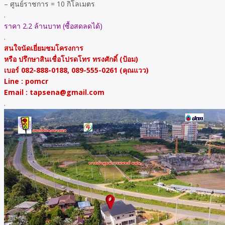
– ศูนย์ราชการ = 10 กิโลเมตร
.
ราคา 2.2 ล้านบาท (ซื้อสดลดได้)
.
สนใจนัดเยี่ยมชมโครงการ
หรือ ปรึกษาสินเชื่อโปรดโทร ทรงศักดิ์ (ป้อม)
เบอร์ 082-888-0188, 089-555-0261 (คุณแวว)
Line : pomcr
Email : tapsena@gmail.com
.