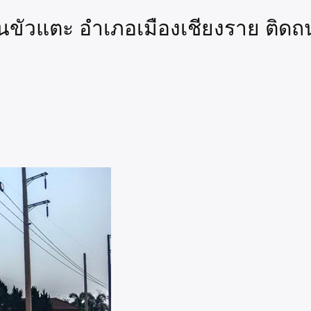
นขัวแตะ อำเภอเมืองเชียงราย ติดถ