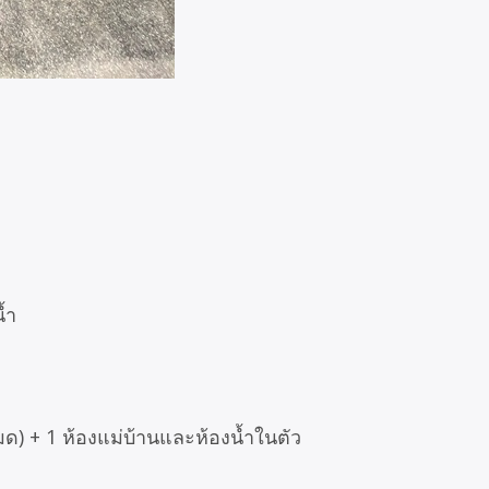
้ำ
มด) + 1 ห้องแม่บ้านและห้องน้ำในตัว