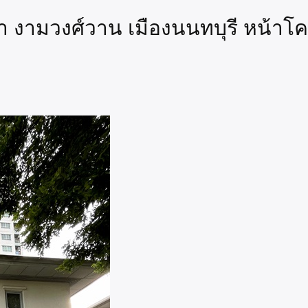
ารา งามวงศ์วาน เมืองนนทบุรี หน้าโ