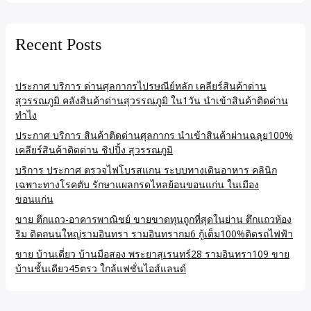
Recent Posts
ประกาศ บริการ ด่านศุลกากรไปรษณีย์หลัก เคลียร์สินค้าด่าน
สุวรรณภูมิ คลังสินค้าด่านสุวรรณภูมิ ใน1วัน นำเข้าสินค้าติดด่าน
ทำไง
ประกาศ บริการ สินค้าติดด่านศุลกากร นำเข้าสินค้าผ่านฉลุย100%
เคลียร์สินค้าติดด่าน ชิปปิ้ง สุวรรณภูมิ
บริการ ประกาศ ตรวจไฟโบรสแกน ระบบทางเดินอาหาร คลินิก
เฉพาะทางโรคตับ รักษาแผลกรดไหลย้อนขอนแก่น ในเมือง
ขอนแก่น
ขาย ตึกแถว-อาคารพาณิชย์ ขายขาดทุนถูกที่สุดในย่าน ตึกแถวห้อง
ริม ติดถนนใหญ่รามอินทรา รามอินทรากม6 กู้เต็ม100%ติดรถไฟฟ้า
ขาย บ้านเดี่ยว บ้านมือสอง พระยาสุเรนทร์28 รามอินทรา109 ขาย
บ้านชั้นเดียว45ตรว ใกล้แฟชั่นไอส์แลนด์