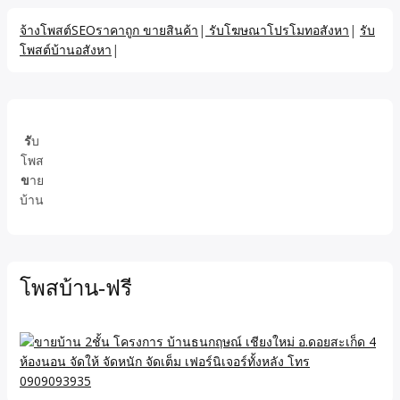
จ้างโพสต์SEOราคาถูก ขายสินค้า
|
รับโฆษณาโปรโมทอสังหา
|
รับ
โพสต์บ้านอสังหา
|
รั
บ
โพส
ข
าย
บ้าน
โพสบ้าน-ฟรี