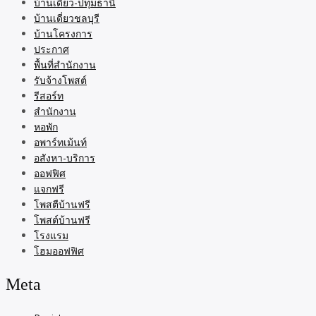
บ้านเดี่ยว-ปทุมธานี
บ้านเดี่ยวชลบุรี
บ้านโครงการ
ประกาศ
พื้นที่สำนักงาน
รับจ้างโพสต์
รีสอร์ท
สำนักงาน
หอพัก
อพาร์ทเม้นท์
อสังหา-บริการ
ออฟฟิศ
แจกฟรี
โพสตืบ้านฟรี
โพสต์บ้านฟรี
โรงแรม
โฮมออฟฟิศ
Meta