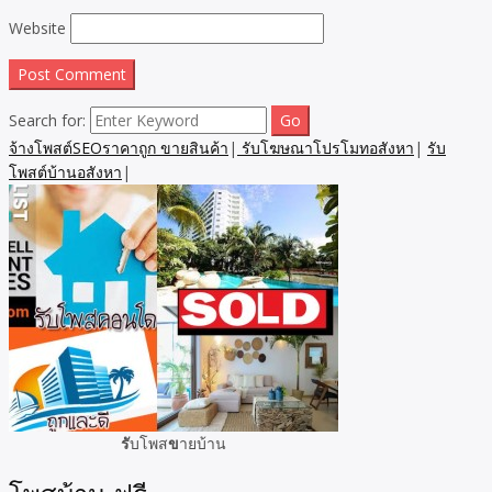
Website
Search for:
จ้างโพสต์SEOราคาถูก ขายสินค้า
|
รับโฆษณาโปรโมทอสังหา
|
รับ
โพสต์บ้านอสังหา
|
รั
บโพส
ข
ายบ้าน