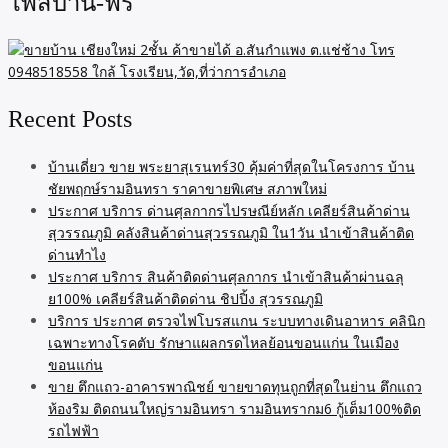
โพสบ้าน-ฟรี
Recent Posts
บ้านเดี่ยว ขาย พระยาสุเรนทร์30 คุ้มค่าที่สุดในโครงการ บ้าน
ชัยพฤกษ์รามอินทรา ราคาขายพิเศษ สภาพใหม่
ประกาศ บริการ ด่านศุลกากรไปรษณีย์หลัก เคลียร์สินค้าด่าน
สุวรรณภูมิ คลังสินค้าด่านสุวรรณภูมิ ใน1วัน นำเข้าสินค้าติด
ด่านทำไง
ประกาศ บริการ สินค้าติดด่านศุลกากร นำเข้าสินค้าผ่านฉลุ
ย100% เคลียร์สินค้าติดด่าน ชิปปิ้ง สุวรรณภูมิ
บริการ ประกาศ ตรวจไฟโบรสแกน ระบบทางเดินอาหาร คลินิก
เฉพาะทางโรคตับ รักษาแผลกรดไหลย้อนขอนแก่น ในเมือง
ขอนแก่น
ขาย ตึกแถว-อาคารพาณิชย์ ขายขาดทุนถูกที่สุดในย่าน ตึกแถว
ห้องริม ติดถนนใหญ่รามอินทรา รามอินทรากม6 กู้เต็ม100%ติด
รถไฟฟ้า