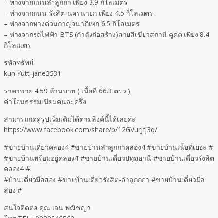
– ห่างจากถนนลำลูกกา เพียง 3.9 กิโลเมตร
– ห่างจากถนน รังสิต-นครนายก เพียง 4.5 กิโลเมตร
– ห่างจากทางด่วนกาญจนาภิเษก 6.5 กิโลเมตร
– ห่างจากรถไฟฟ้า BTS (กำลังก่อสร้าง)สายสีเขียวสถานี คูคต เพียง 8.4
กิโลเมตร
รหัสทรัพย์
kun Yutt-jane3531
ราคาขาย 4.59 ล้านบาท ( เนื้อที่ 66.8 ตรว )
ค่าโอนธรรมเนียมคนละครึ่ง
สามารถกดดูรูปเพิ่มเติมได้ตามลิงค์นี้ได้เลยค่ะ
https://www.facebook.com/share/p/12GVurJfj3q/
#ขายบ้านเดี่ยวคลอง4 #ขายบ้านลำลูกกาคลอง4 #ขายบ้านเนื้อที่เยอะ #
#ขายบ้านพร้อมอยู่คลอง4 #ขายบ้านเดี่ยวปทุมธานี #ขายบ้านเดี่ยวรังสิต
คลอง4 #
#บ้านเดี่ยวมือสอง #ขายบ้านเดี่ยวรังสิต-ลำลูกกกา #ขายบ้านเดี่ยวมือ
สอง #
สนใจติดต่อ คุณ เจน พณิชญา