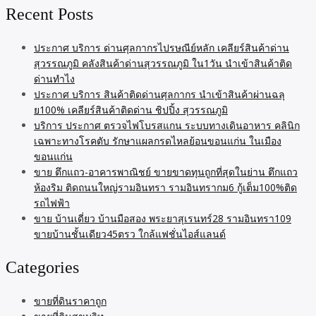
Recent Posts
ประกาศ บริการ ด่านศุลกากรไปรษณีย์หลัก เคลียร์สินค้าด่าน
สุวรรณภูมิ คลังสินค้าด่านสุวรรณภูมิ ใน1วัน นำเข้าสินค้าติด
ด่านทำไง
ประกาศ บริการ สินค้าติดด่านศุลกากร นำเข้าสินค้าผ่านฉลุ
ย100% เคลียร์สินค้าติดด่าน ชิปปิ้ง สุวรรณภูมิ
บริการ ประกาศ ตรวจไฟโบรสแกน ระบบทางเดินอาหาร คลินิก
เฉพาะทางโรคตับ รักษาแผลกรดไหลย้อนขอนแก่น ในเมือง
ขอนแก่น
ขาย ตึกแถว-อาคารพาณิชย์ ขายขาดทุนถูกที่สุดในย่าน ตึกแถว
ห้องริม ติดถนนใหญ่รามอินทรา รามอินทรากม6 กู้เต็ม100%ติด
รถไฟฟ้า
ขาย บ้านเดี่ยว บ้านมือสอง พระยาสุเรนทร์28 รามอินทรา109
ขายบ้านชั้นเดียว45ตรว ใกล้แฟชั่นไอส์แลนด์
Categories
ขายที่ดินราคาถูก