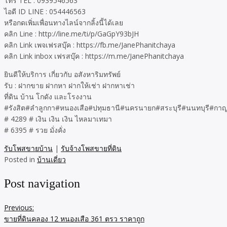
โทร TEL : 0939546563
ไอดี ID LINE : 054446563
หรือกดเพิ่มเพื่อนทางไลน์จากลิ้งนี้ได้เลย
คลิก Line : http://line.me/ti/p/GaGpY93bJH
คลิก Link เพจเฟรสบุ๊ค : https://fb.me/JanePhanitchaya
คลิก Link inbox เฟรสบุ๊ค : https://m.me/JanePhanitchaya
ยินดีให้บริการ เกี่ยวกับ อสังหาริมทรัพย์
รับ : ฝากขาย ฝากหา ฝากให้เช่า ฝากหาเช่า
ที่ดิน บ้าน โกดัง และโรงงาน
#รังสิต#ลำลูกกา#หนองเสือ#ปทุมธานี#นครนายก#สระบุรี#นนทบุรี#กา
# 4289 # เงิน เงิน เงิน ไหลมาเทมา
# 6395 # รวย มั่งคั่ง
รับโพสขายบ้าน
|
รับจ้างโพสขายที่ดิน
Posted in
บ้านเดี่ยว
Post navigation
Previous:
ขายที่ดินคลอง 12 หนองเสือ 361 ตรว ราคาถูก