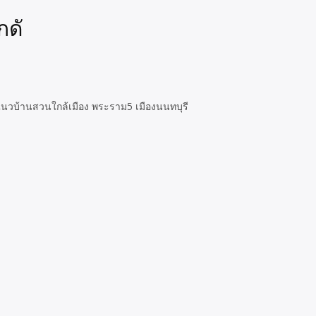
กดั
 แนวบ้านสวนใกล้เมือง พระราม5 เมืองนนทบุรี