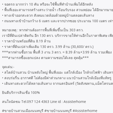
• จอดรถ มากกว่า 10 คัน หรือจะใช้พื้นที่ทำบ้านเพิ่มได้อีกหลัง
• พื้นที่เยอะสามารถสร้างสระว่ายน้ำ เรือนรับรอง สวนหย่อม ได้อีกมากมา
• ทางเข้าออกสะดวก สังคมแวดล้อมด้วยหมู่บ้านตลอดเส้นทาง
• ถนนทางเข้าบ้านกว้าง 6 เมตร และจากปากซอย ประมาณ 100 เมตร เท่า
หมายเหตุ : หากท่านต้องการพื้นที่เพิ่มขึ้นเป็น 303 ตรว.
เรามีที่ดินเปล่าติดกัน อีก 130 ตรว. บริการขายให้ท่านอีกในราคาพิเศษ เพ
• ราคาบ้านพร้อมที่ดิน 8.19 ล้าน
• ราคาที่ดินเปล่าเพิ่มเติม 130 ตรว. 3.99 ล้าน (30,600/ ตรว.)
***หากท่านซื้อรวม พื้นที่ 3 งาน 3 ตรว. = 8.39 ล้าน+3.99 ล้าน รวมเพียง
***สามารถซื้อแยกแปลง ตามความชอบได้เลย สุดคุ้ม***
จุดเด่น:-
• สไตล์บ้านสวน บ้านหลังใหญ่ พื้นที่เยอะ แต่ใกล้เมือง ใกล้รถไฟฟ้า เดิน
• สงบร่มรื่น อากาศดี ไม่ต้องมีค่าส่วนกลาง แนวบ้านสวนใกล้เมืองที่แท้ทรู
• เดินทางสะดวกได้หลายเส้นทาง จากนครอินทร์ (วัดสังฆทาน,แม็คโครนคร
ยินดีบริการสินเชื่อ 100%
สนใจนัดชม Tel.097 124 4363 Line id : Assisterhome
#ขายบ้านสวนเมืองนนทบุรี #ขายบ้านนนทบุรี #Assisterhome