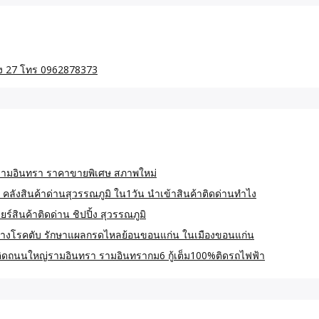
กษ์รามอินทรา ราคาขายพิเศษ สภาพใหม่
 คลังสินค้าด่านสุวรรณภูมิ ใน1วัน นำเข้าสินค้าติดด่านทำไง
์สินค้าติดด่าน ชิปปิ้ง สุวรรณภูมิ
างโรคตับ รักษาแผลกรดไหลย้อนขอนแก่น ในเมืองขอนแก่น
 ติดถนนใหญ่รามอินทรา รามอินทรากม6 กู้เต็ม100%ติดรถไฟฟ้า