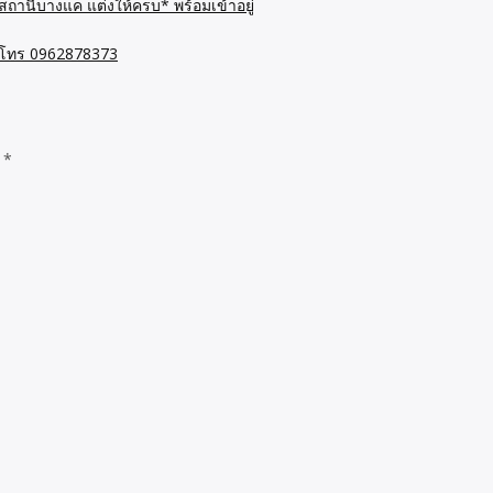
ถานีบางแค แต่งให้ครบ* พร้อมเข้าอยู่
7 โทร 0962878373
d
*