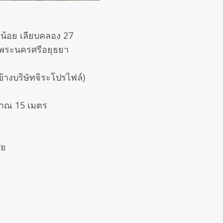
งน้อย เลียบคลอง 27
ดพระนครศรีอยุธยา
างบริษัทจิระโปรไฟล์)
ะมาณ 15 เมตร
ัย