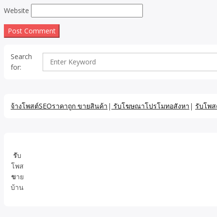
Website
Search
for:
จ้างโพสต์SEOราคาถูก ขายสินค้า
|
รับโฆษณาโปรโมทอสังหา
|
รับโพส
รั
บ
โพส
ข
าย
บ้าน