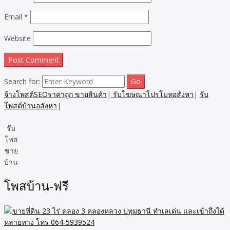
Email
*
Website
Search for:
จ้างโพสต์SEOราคาถูก ขายสินค้า
|
รับโฆษณาโปรโมทอสังหา
|
รับ
โพสต์บ้านอสังหา
|
รั
บ
โพส
ข
าย
บ้าน
โพสบ้าน-ฟรี