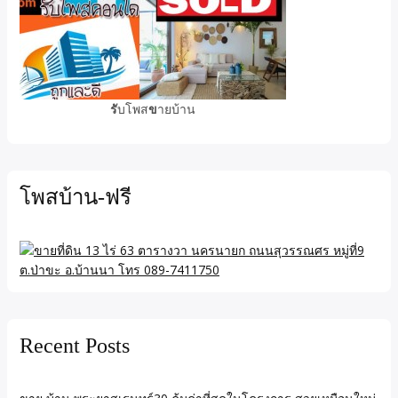
รั
บโพส
ข
ายบ้าน
โพสบ้าน-ฟรี
Recent Posts