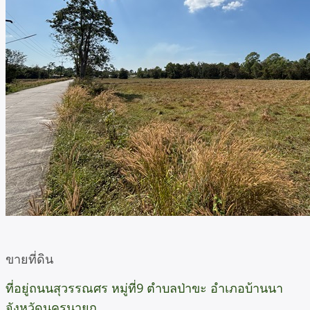
ขายที่ดิน
ที่อยู่ถนนสุวรรณศร หมู่ที่9 ตำบลป่าขะ อำเภอบ้านนา
จังหวัดนครนายก