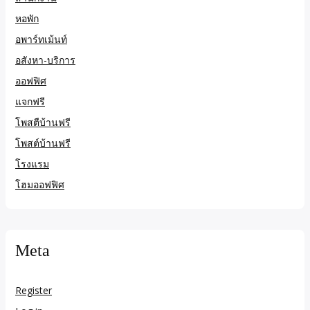
หอพัก
อพาร์ทเม้นท์
อสังหา-บริการ
ออฟฟิศ
แจกฟรี
โพสตืบ้านฟรี
โพสต์บ้านฟรี
โรงแรม
โฮมออฟฟิศ
Meta
Register