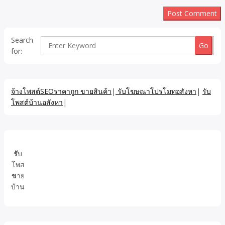
Search
for:
จ้างโพสต์SEOราคาถูก ขายสินค้า
|
รับโฆษณาโปรโมทอสังหา
|
รับ
โพสต์บ้านอสังหา
|
รั
บ
โพส
ข
าย
บ้าน