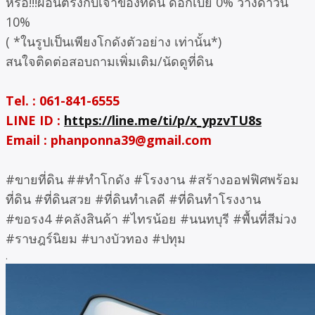
หรือ!!!ผ่อนตรงกับเจ้าของที่ดิน ดอกเบี้ย 0% วางดาวน์
10%
( *ในรูปเป็นเพียงโกดังตัวอย่าง เท่านั้น*)
สนใจติดต่อสอบถามเพิ่มเติม/นัดดูที่ดิน
Tel. : 061-841-6555
LINE ID :
https://line.me/ti/p/x_ypzvTU8s
Email : phanponna39@gmail.com
#ขายที่ดิน ##ทําโกดัง #โรงงาน #สร้างออฟฟิศพร้อม
ที่ดิน #ที่ดินสวย #ที่ดินทำเลดี #ที่ดินทำโรงงาน
#ขอรง4 #คลังสินค้า #ไทรน้อย #นนทบุรี #พื้นที่สีม่วง
#ราษฎร์นิยม #บางบัวทอง #ปทุม
.