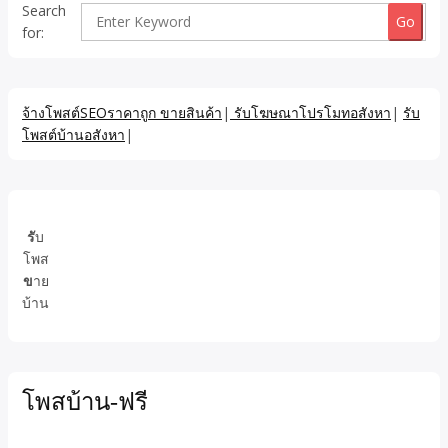
Search
for:
จ้างโพสต์SEOราคาถูก ขายสินค้า
|
รับโฆษณาโปรโมทอสังหา
|
รับ
โพสต์บ้านอสังหา
|
รั
บ
โพส
ข
าย
บ้าน
โพสบ้าน-ฟรี