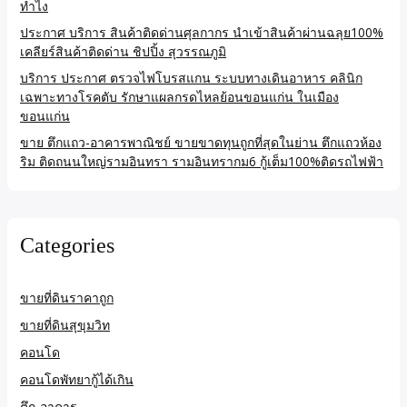
ทำไง
ประกาศ บริการ สินค้าติดด่านศุลกากร นำเข้าสินค้าผ่านฉลุย100%
เคลียร์สินค้าติดด่าน ชิปปิ้ง สุวรรณภูมิ
บริการ ประกาศ ตรวจไฟโบรสแกน ระบบทางเดินอาหาร คลินิก
เฉพาะทางโรคตับ รักษาแผลกรดไหลย้อนขอนแก่น ในเมือง
ขอนแก่น
ขาย ตึกแถว-อาคารพาณิชย์ ขายขาดทุนถูกที่สุดในย่าน ตึกแถวห้อง
ริม ติดถนนใหญ่รามอินทรา รามอินทรากม6 กู้เต็ม100%ติดรถไฟฟ้า
Categories
ขายที่ดินราคาถูก
ขายที่ดินสุขุมวิท
คอนโด
คอนโดพัทยากู้ได้เกิน
ตึก-อาคาร