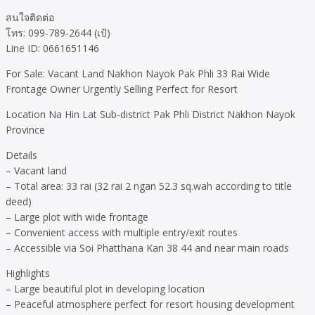
สนใจติดต่อ
โทร: 099-789-2644 (เป้)
Line ID: 0661651146
For Sale: Vacant Land Nakhon Nayok Pak Phli 33 Rai Wide
Frontage Owner Urgently Selling Perfect for Resort
Location Na Hin Lat Sub-district Pak Phli District Nakhon Nayok
Province
Details
– Vacant land
– Total area: 33 rai (32 rai 2 ngan 52.3 sq.wah according to title
deed)
– Large plot with wide frontage
– Convenient access with multiple entry/exit routes
– Accessible via Soi Phatthana Kan 38 44 and near main roads
Highlights
– Large beautiful plot in developing location
– Peaceful atmosphere perfect for resort housing development