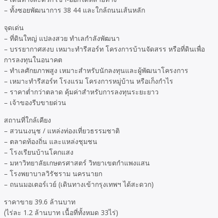
– ทั้งซอยพัฒนาการ 38 44 และใกล้ถนนเส้นหลัก
จุดเด่น
– ที่ดินใหญ่ แปลงสวย ทำเลกำลังพัฒนา
– บรรยากาศสงบ เหมาะทำรีสอร์ท โครงการบ้านจัดสรร หรือที่ดินเพื่อ
การลงทุนในอนาคต
– ทำเลศักยภาพสูง เหมาะสำหรับนักลงทุนและผู้พัฒนาโครงการ
– เหมาะทำรีสอร์ท โรงแรม โครงการหมู่บ้าน หรือเก็งกำไร
– ราคาต่ำกว่าตลาด คุ้มค่าสำหรับการลงทุนระยะยาว
– เจ้าของรีบขายด่วน
สถานที่ใกล้เคียง
– สวนนงนุช / แหล่งท่องเที่ยวธรรมชาติ
– ตลาดท้องถิ่น และแหล่งชุมชน
– โรงเรียนบ้านโคกแสง
– มหาวิทยาลัยเกษตรศาสตร์ วิทยาเขตกำแพงแสน
– โรงพยาบาลวิรัชราม นครนายก
– ถนนมอเตอร์เวย์ (เดินทางเข้ากรุงเทพฯ ได้สะดวก)
ราคาขาย 39.6 ล้านบาท
(ไร่ละ 1.2 ล้านบาท เนื้อที่ทั้งหมด 33ไร่)