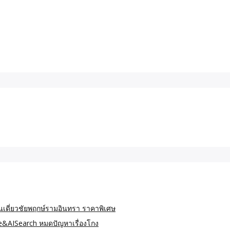
านเดี่ยวชัยพฤกษ์รามอินทรา ราคาพิเศษ
le&AISearch หมดปัญหาเรื่องโกง