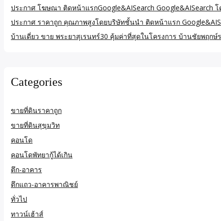
ประกาศ โฆษณา ติดหน้าแรกGoogle&AISearch Google&AISearch โดยบร
ประกาศ ราคาถูก คุณภาพสูงโดยบริษัทชั้นนำ ติดหน้าแรก Google&AIS
บ้านเดี่ยว ขาย พระยาสุเรนทร์30 คุ้มค่าที่สุดในโครงการ บ้านชัยพฤ
Categories
ขายที่ดินราคาถูก
ขายที่ดินสุขุมวิท
คอนโด
คอนโดพัทยากู้ได้เกิน
ตึก-อาคาร
ตึกแถว-อาคารพาณิชย์
ทั่วไป
ทาวน์เฮ้าส์