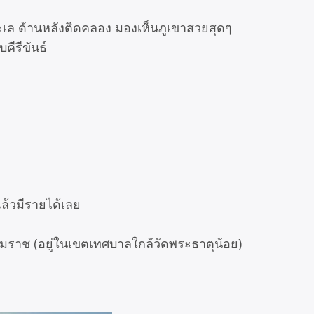
ะเล ด้านหลังติดคลอง มองเห็นภูเขาสวยสุดๆ
คีรีขันธ์
อแล้วมีรายได้เลย
รรมราช (อยู่ในเขตเทศบาลใกล้วัดพระธาตุน้อย)