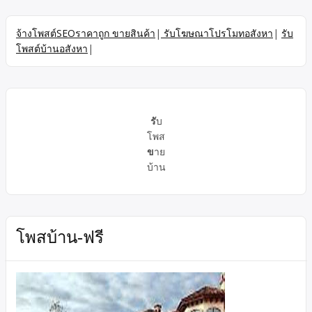
จ้างโพสต์SEOราคาถูก ขายสินค้า
|
รับโฆษณาโปรโมทอสังหา
|
รับ
โพสต์บ้านอสังหา
|
รั
บ
โพส
ข
าย
บ้าน
โพสบ้าน-ฟรี