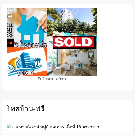
รั
บโพส
ข
ายบ้าน
โพสบ้าน-ฟรี