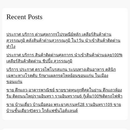
Recent Posts
ประกาศ บริการ ด่านศุลกากรไปรษณีย์หลัก เคลียร์สินค้าด่าน
สุวรรณภูมิ คลังสินค้าด่านสุวรรณภูมิ ใน1วัน นำเข้าสินค้าติดด่าน
ทำไง
ประกาศ บริการ สินค้าติดด่านศุลกากร นำเข้าสินค้าผ่านฉลุย100%
เคลียร์สินค้าติดด่าน ชิปปิ้ง สุวรรณภูมิ
บริการ ประกาศ ตรวจไฟโบรสแกน ระบบทางเดินอาหาร คลินิก
เฉพาะทางโรคตับ รักษาแผลกรดไหลย้อนขอนแก่น ในเมือง
ขอนแก่น
ขาย ตึกแถว-อาคารพาณิชย์ ขายขาดทุนถูกที่สุดในย่าน ตึกแถวห้อง
ริม ติดถนนใหญ่รามอินทรา รามอินทรากม6 กู้เต็ม100%ติดรถไฟฟ้า
ขาย บ้านเดี่ยว บ้านมือสอง พระยาสุเรนทร์28 รามอินทรา109 ขาย
บ้านชั้นเดียว45ตรว ใกล้แฟชั่นไอส์แลนด์