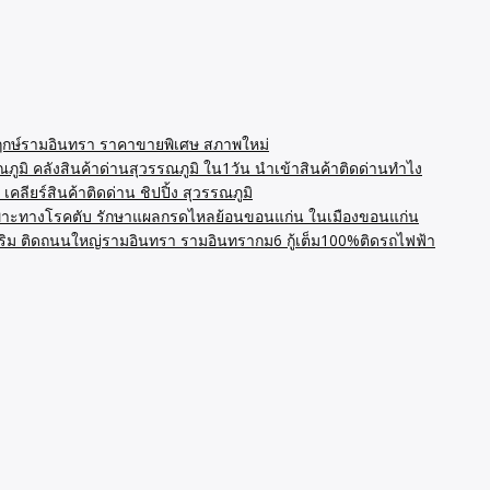
ยพฤกษ์รามอินทรา ราคาขายพิเศษ สภาพใหม่
ภูมิ คลังสินค้าด่านสุวรรณภูมิ ใน1วัน นำเข้าสินค้าติดด่านทำไง
ลียร์สินค้าติดด่าน ชิปปิ้ง สุวรรณภูมิ
าะทางโรคตับ รักษาแผลกรดไหลย้อนขอนแก่น ในเมืองขอนแก่น
งริม ติดถนนใหญ่รามอินทรา รามอินทรากม6 กู้เต็ม100%ติดรถไฟฟ้า