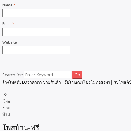
Name
*
Email
*
Website
Search for:
จ้างโพสต์SEOราคาถูก ขายสินค้า
|
รับโฆษณาโปรโมทอสังหา
|
รับโพสต์
รั
บ
โพส
ข
าย
บ้าน
โพสบ้าน-ฟรี