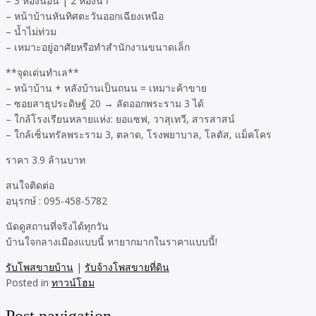
– 3 ห้องนอน | 2 ห้องน้ำ
– หน้าบ้านหันทิศตะวันออกเฉียงเหนือ
– น้ำไม่ท่วม
– เหมาะอยู่อาศัยหรือทำสำนักงานขนาดเล็ก
**จุดเด่นทำเล**
– หน้าบ้าน + หลังบ้านเป็นถนน = เหมาะค้าขาย
– ซอยสาธุประดิษฐ์ 20 → ลัดออกพระราม 3 ได้
– ใกล้โรงเรียนหลายแห่ง: ยอแซฟ, วาสุเทวี, สารสาสน์
– ใกล้เซ็นทรัลพระราม 3, ตลาด, โรงพยาบาล, โลตัส, แม็คโคร
ราคา 3.9 ล้านบาท
สนใจติดต่อ
อนุรกษ์ : 095-458-5782​
นัดดูสถานที่จริงได้ทุกวัน
บ้านใจกลางเมืองแบบนี้ หายากมากในราคาแบบนี้!
รับโพสขายบ้าน
|
รับจ้างโพสขายที่ดิน
Posted in
ทาวน์โฮม