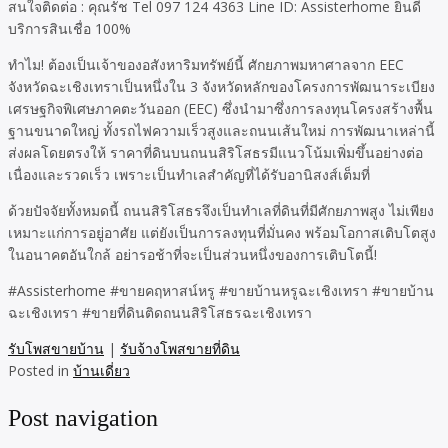
สนใจติดต่อ : คุณรัช Tel 097 124 4363 Line ID: Assisterhome ยินดี
บริการสินเชื่อ 100%
ทำไม! ต้องเป็นเจ้าของอสังหาริมทรัพย์นี้ ศักยภาพมหาศาลจาก EEC
จังหวัดฉะเชิงเทราเป็นหนึ่งใน 3 จังหวัดหลักของโครงการพัฒนาระเบียง
เศรษฐกิจพิเศษภาคตะวันออก (EEC) ซึ่งนำมาซึ่งการลงทุนโครงสร้างพื้น
ฐานขนาดใหญ่ ทั้งรถไฟความเร็วสูงและถนนเส้นใหม่ การพัฒนาเหล่านี้
ส่งผลโดยตรงให้ ราคาที่ดินบนถนนสิริโสธรมีแนวโน้มเพิ่มขึ้นอย่างต่อ
เนื่องและรวดเร็ว เพราะเป็นทำเลสำคัญที่ได้รับอานิสงส์เต็มที่
ด้วยปัจจัยทั้งหมดนี้ ถนนสิริโสธรจึงเป็นทำเลที่ดินที่มีศักยภาพสูง ไม่เพียง
เหมาะแก่การอยู่อาศัย แต่ยังเป็นการลงทุนที่มั่นคง พร้อมโอกาสเติบโตสูง
ในอนาคตอันใกล้ อย่ารอช้าที่จะเป็นส่วนหนึ่งของการเติบโตนี้!
#Assisterhome #ขายคฤหาสน์หรู #ขายบ้านหรูฉะเชิงเทรา #ขายบ้าน
ฉะเชิงเทรา #ขายที่ดินติดถนนสิริโสธรฉะเชิงเทรา
รับโพสขายบ้าน
|
รับจ้างโพสขายที่ดิน
Posted in
บ้านเดี่ยว
Post navigation