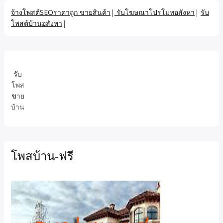
จ้างโพสต์SEOราคาถูก ขายสินค้า
|
รับโฆษณาโปรโมทอสังหา
|
รับ
โพสต์บ้านอสังหา
|
รั
บ
โพส
ข
าย
บ้าน
โพสบ้าน-ฟรี